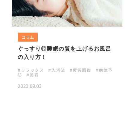
コラム
ぐっすり◎睡眠の質を上げるお風呂
の入り方！
リラックス
入浴法
疲労回復
病気予
防
美容
2021.09.03