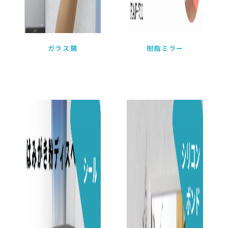
ガラス鏡

樹脂ミラー
