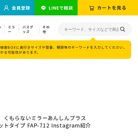
カートを見る
会員登録
LINEで相談
の
ミラ
バスグ
その
ー
ッズ
他
検索BOXに奥行きサイズや型番、種類等のキーワードを入力してください。
つかる可能性があります。
 くもらないミラーあんしんプラス
イプ FAP-712 Instagram紹介