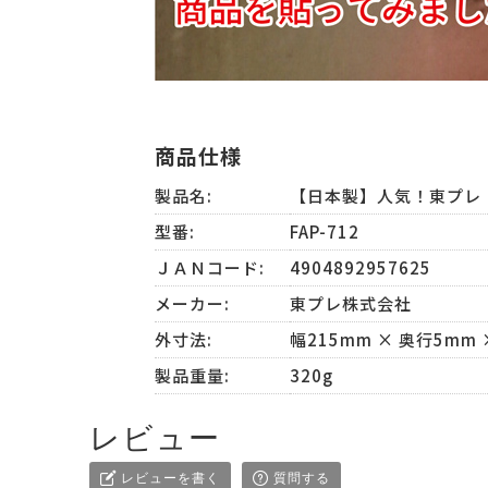
商品仕様
製品名:
【日本製】人気！東プレ 
型番:
FAP-712
ＪＡＮコード:
4904892957625
メーカー:
東プレ株式会社
外寸法:
幅215mm × 奥行5mm 
製品重量:
320g
レビュー
レビューを書く
質問する