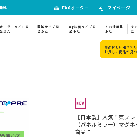
FAXオーダー
マイページ
料無料！
オーダーメイド風
既製サイズ風
Ag抗菌タイプ風
その他風呂
す
呂ふた
呂ふた
呂ふた
ふた
こ
商品探しに迷ったら
お探しの商品が見
【日本製】人気！東プレ
（パネルミラー）マグネットタ
商品 *