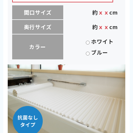
間口サイズ
約
ｘｘ
cm
奥行サイズ
約
ｘｘ
cm
ホワイト
カラー
ブルー