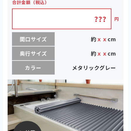
合計金額（税込）
???
円
間口サイズ
約
ｘｘ
cm
奥行サイズ
約
ｘｘ
cm
カラー
メタリックグレー