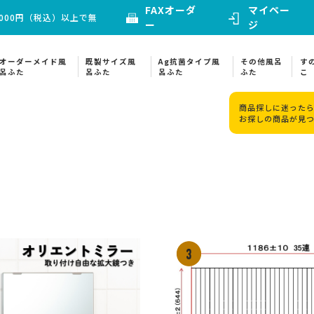
FAXオーダ
マイペー
000円（税込）以上で無
ー
ジ
オーダーメイド風
既製サイズ風
Ag抗菌タイプ風
その他風呂
す
呂ふた
呂ふた
呂ふた
ふた
こ
商品探しに迷ったら
お探しの商品が見