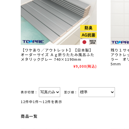
【ワケあり／アウトレット】【日本製】
残り１サ
オーダーサイズ Ａｇ折りたたみ風呂ふた
アウトレ
メタリックグレー 740×1190mm
ラー オリ
5ｍｍ
¥9,000
(税込)
表示切替：
並び順：
12件中1件～12件を表示
商品一覧