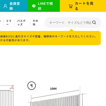
カートを見
会員登
LINEで相
録
談
る
の
ミラ
バスグ
その
ー
ッズ
他
検索BOXに奥行きサイズや型番、種類等のキーワードを入力してください。
つかる可能性があります。