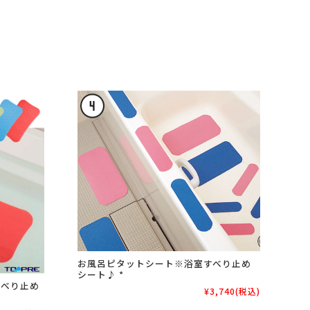
お風呂ピタットシート※浴室すべり止め
シート♪ *
すべり止め
¥3,740
(税込)