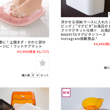
浮かせる収納 ケースに入れた
ピング♪”マグピタ”お風呂ボ
ク※マグネット仕様※ お風
MAGPITAマグピタシリー
Instagram掲載商品 *
激に！土踏まず・かかと部分
¥4,680
(税
ージに！フットケアマット
¥3,000
(税抜 ¥2,727)
購
購入数
セット