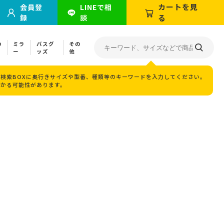
カートを見
会員登
LINEで相
録
談
る
の
ミラ
バスグ
その
ー
ッズ
他
検索BOXに奥行きサイズや型番、種類等のキーワードを入力してください。
つかる可能性があります。