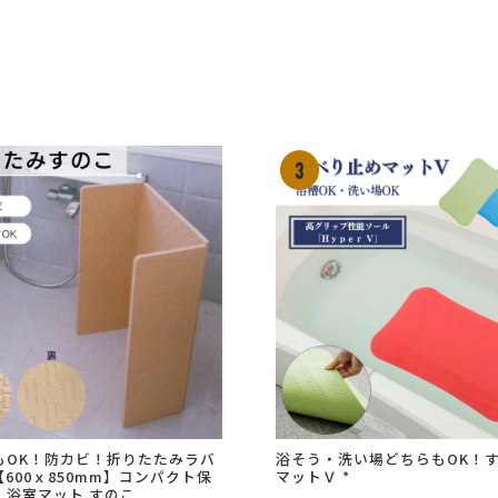
もOK！防カビ！折りたたみラバ
浴そう・洗い場どちらもOK！
600ｘ850mm】コンパクト保
マットＶ *
！浴室マット すのこ