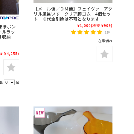
【メール便／ＤＭ便】フェイヴァ アク
リル風呂いす クリア脚ゴム 4個セッ
ト ※代金引換は不可となります
¥1,000
(税抜 ¥909)
ままポン
トルラッ
1件
呂収納
在庫切れ
ズ
抜 ¥4,255)
入数
個