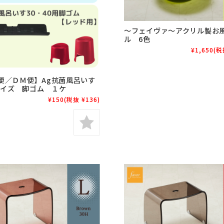
～フェイヴァ～アクリル製お
ル 6色
¥1,650
(税
便／ＤＭ便】Ag抗菌風呂いす
0サイズ 脚ゴム １ケ
¥150
(税抜 ¥136)