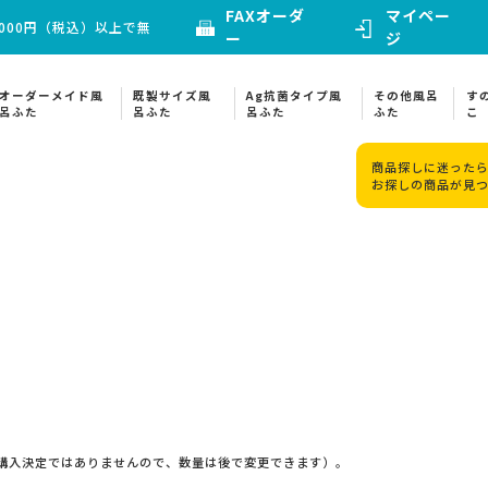
FAXオーダ
マイペー
000円（税込）以上で無
ー
ジ
オーダーメイド風
既製サイズ風
Ag抗菌タイプ風
その他風呂
す
呂ふた
呂ふた
呂ふた
ふた
こ
商品探しに迷ったら
お探しの商品が見
購入決定ではありませんので、数量は後で変更できます）。