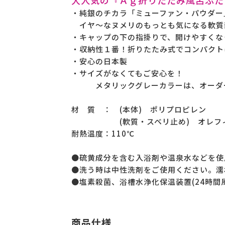
・純銀のチカラ「ミューファン・パウダー
イヤ～なヌメリのもっとも気になる軟質
・キャップの下の指掛りで、開けやすくな
・収納性１番！折りたたみ式でコンパクト
・安心の日本製
・サイズがなくてもご安心を！
メタリックグレーカラーは、オーダー
材 質 ： (本体) ポリプロピレン
(軟質・スベリ止め) オレフィ
耐熱温度：110℃
●硫黄成分を含む入浴剤や温泉水などを使
●洗う時は中性洗剤をご使用ください。濡
●塩素殺菌、浴槽水浄化保温装置(24時間
商品仕様