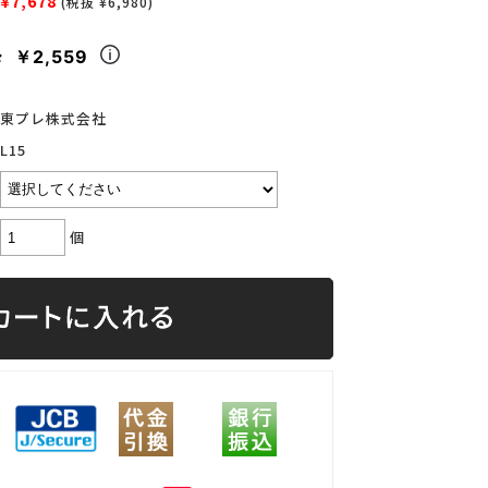
¥7,678
(税抜 ¥6,980)
￥2,559
々
東プレ株式会社
L15
個