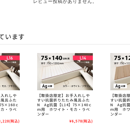
レビュー投稿がありません。
ています
手入れしや
【取扱店限定】お手入れしや
【取扱店
み風呂ふた
すい抗菌折りたたみ風呂ふた
すい抗菌
75×160ｃ
N Ag抗菌【L14】75×140ｃ
N Ag抗菌
モカ・ラベ
ｍ用 ホワイト・モカ・ラベ
ｍ用 ホ
ンダー
ンダー
8,228
(税込)
¥6,578
(税込)