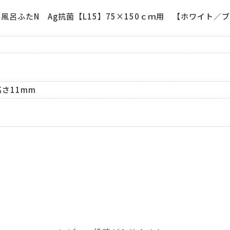
風呂ふたN Ag抗菌【L15】75×150ｃｍ用 【ホワイト
高さ11mm