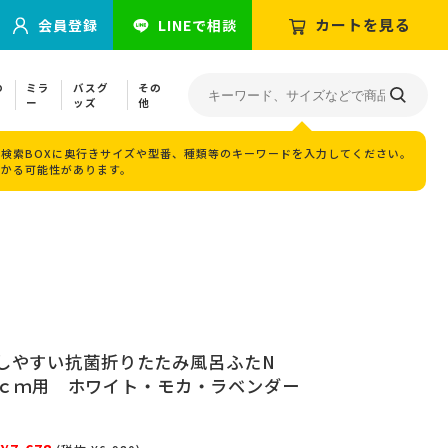
カートを見る
会員登録
LINEで相談
の
ミラ
バスグ
その
ー
ッズ
他
検索BOXに奥行きサイズや型番、種類等のキーワードを入力してください。
つかる可能性があります。
しやすい抗菌折りたたみ風呂ふたN
150ｃｍ用 ホワイト・モカ・ラベンダー