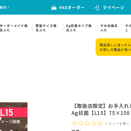
FAXオーダー
マイページ
料無料！
オーダーメイド風
既製サイズ風
Ag抗菌タイプ風
その他風呂
す
呂ふた
呂ふた
呂ふた
ふた
こ
商品探しに迷ったら
お探しの商品が見
【取扱店限定】お手入れ
Ag抗菌【L15】75×
レビューを書く