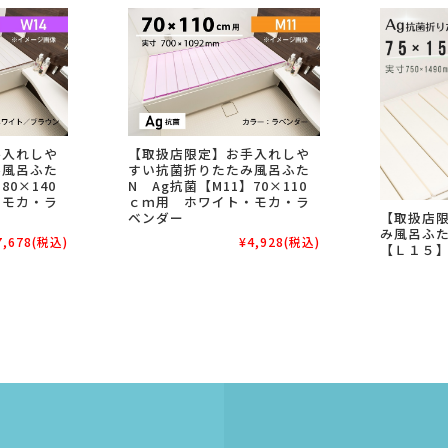
手入れしや
【取扱店限定】お手入れしや
み風呂ふた
すい抗菌折りたたみ風呂ふた
80×140
N Ag抗菌【M11】70×110
・モカ・ラ
ｃｍ用 ホワイト・モカ・ラ
ベンダー
【取扱店
み風呂ふ
7,678
(税込)
¥4,928
(税込)
【Ｌ１５】