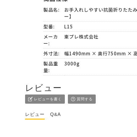
製品名:
お手入れしやすい抗菌折りたたみ
ー】
型番:
L15
メーカ
東プレ株式会社
ー:
外寸法:
幅1490mm × 奥行750mm × 
製品重
3000g
量:
レビュー
レビューを書く
質問する
レビュー
Q&A