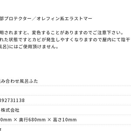
部プロテクター／オレフィン系エラストマー
用されますと、変色することがありますのでご注意下さい。
れた状態ですとカビが発生しやすくなりますので屋内にて陰干
風呂)にはご使用頂けません。
組み合わせ風呂ふた
892731138
レ株式会社
80mm × 奥行680mm × 高さ10mm
g