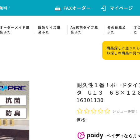
FAXオーダー
マイページ
料無料！
オーダーメイド風
既製サイズ風
Ag抗菌タイプ風
その他風呂
す
呂ふた
呂ふた
呂ふた
ふた
こ
商品探しに迷ったら
お探しの商品が見
耐久性１番！ボードタイ
タ U１３ ６８×１２
16301130
レビューを書く
価格:
ペイディなら月