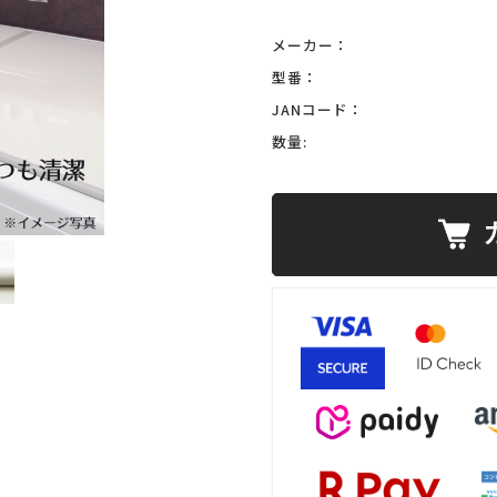
メーカー：
型番：
JANコード：
数量: