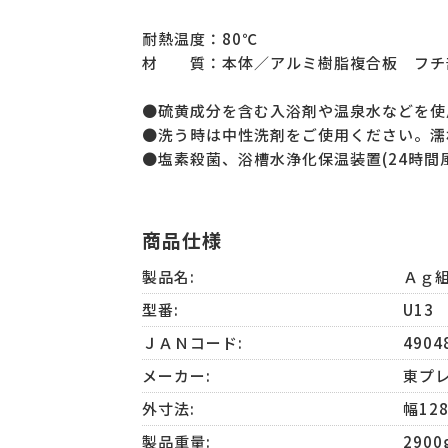
耐熱温度：80℃
材 質：本体／アルミ樹脂複合板 フチ
●硫黄成分を含む入浴剤や温泉水などを使
●洗う時は中性洗剤をご使用ください。濡
●塩素殺菌、浴槽水浄化保温装置(24時間
商品仕様
製品名:
Ａｇ
型番:
U13
ＪＡＮコード:
4904
メーカー:
東プ
外寸法:
幅12
製品重量:
2900