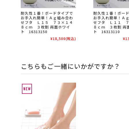
耐久性１番！ボードタイプで
耐久性１番！ボー
お手入れ簡単！Ａｇ組み合わ
お手入れ簡単！Ａ
せフタ Ｌ１５ ７３×１４
せフタ Ｌ１１ 
８ｃｍ ３枚割 両面ホワイ
８ｃｍ ３枚割 両
ト 16313150
ト 16313110
¥18,500
(税込)
¥1
こちらもご一緒にいかがですか？