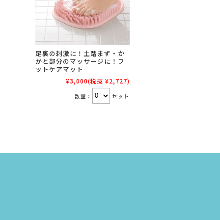
足裏の刺激に！土踏まず・か
かと部分のマッサージに！フ
ットケアマット
¥3,000
(税抜 ¥2,727)
数量：
セット