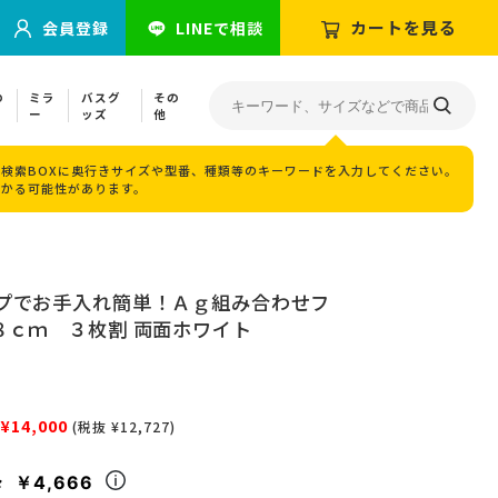
カートを見る
会員登録
LINEで相談
の
ミラ
バスグ
その
ー
ッズ
他
検索BOXに奥行きサイズや型番、種類等のキーワードを入力してください。
つかる可能性があります。
プでお手入れ簡単！Ａｇ組み合わせフ
８ｃｍ ３枚割 両面ホワイト
¥14,000
(税抜 ¥12,727)
￥4,666
々