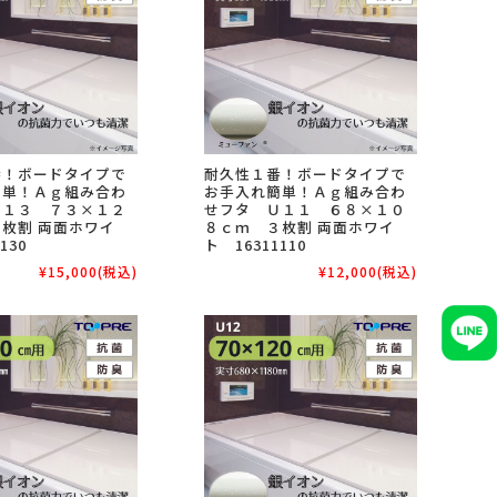
番！ボードタイプで
耐久性１番！ボードタイプで
簡単！Ａｇ組み合わ
お手入れ簡単！Ａｇ組み合わ
Ｌ１３ ７３×１２
せフタ Ｕ１１ ６８×１０
枚割 両面ホワイ
８ｃｍ ３枚割 両面ホワイ
130
ト 16311110
¥15,000
(税込)
¥12,000
(税込)