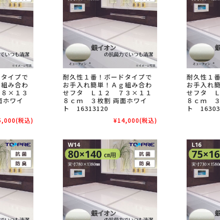
ドタイプで
耐久性１番！ボードタイプで
耐久性１
ｇ組み合わ
お手入れ簡単！Ａｇ組み合わ
お手入れ
６８×１３
せフタ Ｌ１２ ７３×１１
せフタ 
面ホワイ
８ｃｍ ３枚割 両面ホワイ
８ｃｍ ３
ト 16313120
ト 16303
5,000
(税込)
¥14,000
(税込)