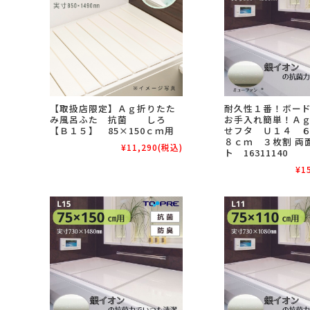
【取扱店限定】Ａｇ折りたた
耐久性１番！ボー
み風呂ふた 抗菌 しろ
お手入れ簡単！Ａ
【Ｂ１５】 85×150ｃｍ用
せフタ Ｕ１４ 
８ｃｍ ３枚割 両
¥11,290
(税込)
ト 16311140
¥1