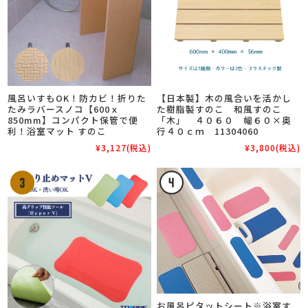
風呂いすもOK！防カビ！折りた
【日本製】木の風合いを活かし
たみラバースノコ【600ｘ
た樹脂製すのこ 和風すのこ
850mm】コンパクト保管で便
「木」 ４０６０ 幅６０×奥
利！浴室マット すのこ
行４０ｃｍ 11304060
¥3,127
(税込)
¥3,800
(税込)
お風呂ピタットシート※浴室す