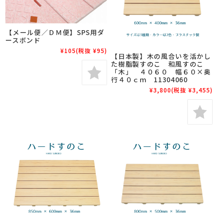
【メール便／ＤＭ便】SPS用ダ
ースボンド
¥105
(税抜 ¥95)
【日本製】木の風合いを活かし
た樹脂製すのこ 和風すのこ
「木」 ４０６０ 幅６０×奥
行４０ｃｍ 11304060
¥3,800
(税抜 ¥3,455)