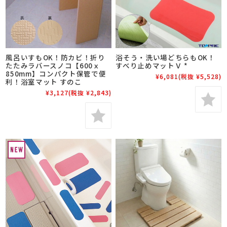
風呂いすもOK！防カビ！折り
浴そう・洗い場どちらもOK！
たたみラバースノコ【600ｘ
すべり止めマットＶ *
850mm】コンパクト保管で便
¥6,081
(税抜 ¥5,528)
利！浴室マット すのこ
¥3,127
(税抜 ¥2,843)