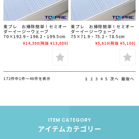
東プレ お掃除簡単！セミオー
東プレ お掃除簡単！セミオー
ダーイージーウェーブ
ダーイージーウェーブ
70×192.9・196.2・199.5cm
75×71.9・75.2・78.5cm
¥14,300
(税抜 ¥13,000)
¥5,610
(税抜 ¥5,100)
172件中1件～40件を表示
1
2
3
4
5
次へ
最後へ
ITEM CATEGORY
アイテムカテゴリー