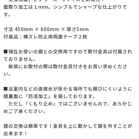
面取り加工は１ｍｍ。シンプルでシャープな仕上がりで
す。
寸法 450mm × 600mm × 厚さ5mm
付属品：横ズレ防止用両面テープ２枚
■現在お使いの鏡との交換用ですので取付金具は付属され
ておりません。
新規にお取付の際は取付金具付きをお買い求めくださ
い。
■浴室内などの直接水が掛かる場所でも錆びにくいように
鏡裏面に『防湿加工』を施しております。
ただし『くもり止め』ではございませんので、あらかじ
めご了承ください。
鏡の交換は簡単です！金具を上に動かして鏡を外すことが
出来ます！