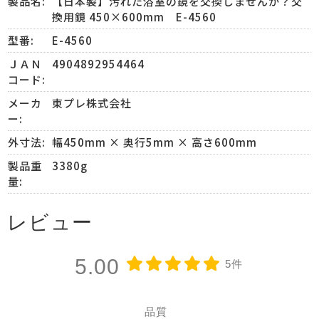
製品名:
【日本製】汚れた浴室の鏡を交換しませんか？交
換用鏡 450×600mm E-4560
型番:
E-4560
ＪＡＮ
4904892954464
コード:
メーカ
東プレ株式会社
ー:
外寸法:
幅450mm × 奥行5mm × 高さ600mm
製品重
3380g
量:
レビュー
5.00
5件
品質