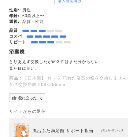
購入確認済み
性別:
男性
年齢:
60歳以上〜
重視:
品質・性能
品質
コスパ
リピート
浴室鏡
とりあえず交換したが耐久性はまだ分からない。
見た目は良い。
商品：
【日本製】 Ｎ－６ 汚れた浴室の鏡を交換しません
か？交換用鏡 508×356mm
役に立った
0
サイトからの返信
風呂ふた満足館 サポート担当
2026-03-30