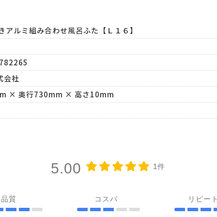
付きアルミ組み合わせ風呂ふた【Ｌ１６】
782265
式会社
m × 奥行730mm × 高さ10mm
5.00
1件
品質
コスパ
リピー