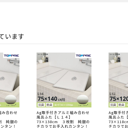
ています
組み合わせ
Ag取手付きアルミ組み合わせ
Ag取手付
】
風呂ふた【Ｌ１４】
風呂ふた
枚割 純銀の
73×138cm ３枚割 純銀の
73×11
カンタン！
チカラでお手入れカンタン！
チカラで