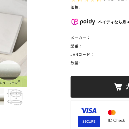
価格:
ペイディなら月
メーカー：
型番：
JANコード：
数量: