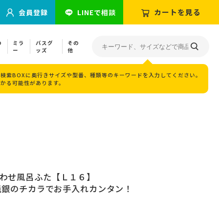
カートを見る
会員登録
LINEで相談
の
ミラ
バスグ
その
ー
ッズ
他
検索BOXに奥行きサイズや型番、種類等のキーワードを入力してください。
つかる可能性があります。
合わせ風呂ふた【Ｌ１６】
 純銀のチカラでお手入れカンタン！