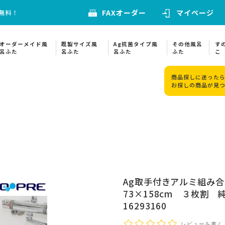
FAXオーダー
マイページ
料無料！
オーダーメイド風
既製サイズ風
Ag抗菌タイプ風
その他風呂
す
呂ふた
呂ふた
呂ふた
ふた
こ
商品探しに迷ったら
お探しの商品が見
Ag取手付きアルミ組み
73×158cm ３枚割
16293160
レビューを書く