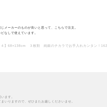
同じメーカーのものが良いと思って、こちらで注文。
カビなしで使えています。
】68×138cm ３枚割 純銀のチカラでお手入れカンタン！1629
思います。
てまいりますので、ぜひまたお越しくださいませ。