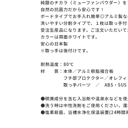
純銀のチカラ〈ミューファンパウダー〉を
自然の抗菌力だから安心です！
ボードタイプでお手入れ簡単◎アルミ製な
洗いやすい分割タイプで、１枚は取っ手付
受注生産品になります。ご注文いただいて
カラーは両面ホワイトです。
安心の日本製
※取っ手は後付けです。
耐熱温度：80℃
材 質：本体／アルミ樹脂複合板
フチ部プロテクター／オレフィン
取っ手パーツ ／ ABS・SUS・
●硫黄成分を含む入浴剤や温泉水などを使
●洗う時は中性洗剤をご使用ください。濡
●塩素殺菌、浴槽水浄化保温装置(24時間