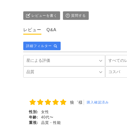
レビューを書く
質問する
レビュー
Q&A
詳細フィルター
狼゛様
購入確認済み
性別:
女性
年齢:
40代〜
重視:
品質・性能