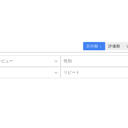
日付順 ↓
評価順