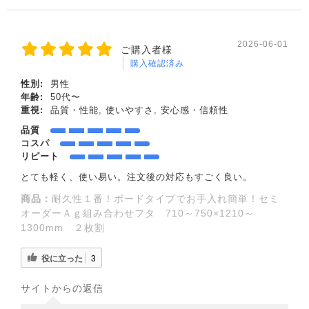
2026-06-01
ご購入者様
購入確認済み
性別:
男性
年齢:
50代〜
重視:
品質・性能, 使いやすさ, 安心感・信頼性
品質
コスパ
リピート
とても軽く、使い易い。注文後の対応もすごく良い。
商品：
耐久性１番！ボードタイプでお手入れ簡単！セミ
オーダーＡｇ組み合わせフタ 710～750×1210～
1300mm ２枚割
役に立った
3
サイトからの返信