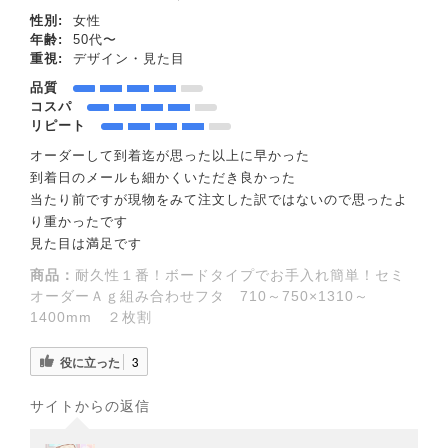
性別:
女性
年齢:
50代〜
重視:
デザイン・見た目
品質
コスパ
リピート
オーダーして到着迄が思った以上に早かった
到着日のメールも細かくいただき良かった
当たり前ですが現物をみて注文した訳ではないので思ったよ
り重かったです
見た目は満足です
商品：
耐久性１番！ボードタイプでお手入れ簡単！セミ
オーダーＡｇ組み合わせフタ 710～750×1310～
1400mm ２枚割
役に立った
3
サイトからの返信