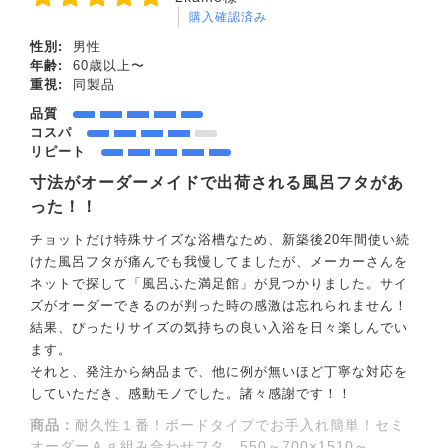
購入確認済み
性別:
男性
年齢:
60歳以上〜
重視:
同製品
品質
コスパ
リピート
寸法がオーダーメイドで出荷される風呂フタがあ
った！！
チョットだけ特殊サイズな浴槽なため、新築後20年間使い続
けた風呂フタが痛んでも我慢してましたが、メーカーさんを
ネットで探して「風呂ふた満足館」が見つかりました。サイ
ズがオーダーできるのが判った時の感激は忘れられません！
結果、ぴったりサイズの気持ちの良い入浴を日々楽しんでい
ます。
それと、発注から納品まで、他に例が無いほど丁寧な対応を
していただき、感動モノでした。諸々感謝です！！
商品：
耐久性１番！ボードタイプでお手入れ簡単！セミ
オーダーＡｇ組み合わせフタ 550～700×1510～