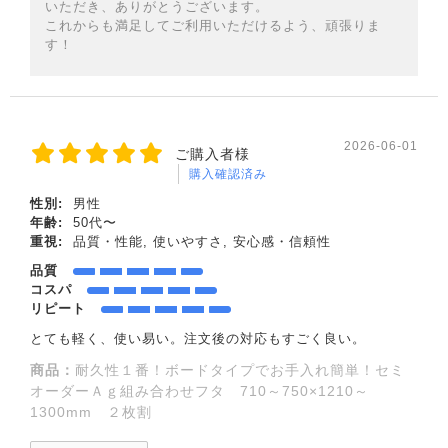
いただき、ありがとうございます。
これからも満足してご利用いただけるよう、頑張りま
す！
2026-06-01
ご購入者様
購入確認済み
性別:
男性
年齢:
50代〜
重視:
品質・性能, 使いやすさ, 安心感・信頼性
品質
コスパ
リピート
とても軽く、使い易い。注文後の対応もすごく良い。
商品：
耐久性１番！ボードタイプでお手入れ簡単！セミ
オーダーＡｇ組み合わせフタ 710～750×1210～
1300mm ２枚割