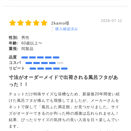
2026-07-11
2kamo様
購入確認済み
性別:
男性
年齢:
60歳以上〜
重視:
同製品
品質
コスパ
リピート
寸法がオーダーメイドで出荷される風呂フタがあ
った！！
チョットだけ特殊サイズな浴槽なため、新築後20年間使い続
けた風呂フタが痛んでも我慢してましたが、メーカーさんを
ネットで探して「風呂ふた満足館」が見つかりました。サイ
ズがオーダーできるのが判った時の感激は忘れられません！
結果、ぴったりサイズの気持ちの良い入浴を日々楽しんでい
ます。