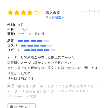
2026-07-01
ご購入者様
購入確認済み
性別:
女性
年齢:
50代〜
重視:
デザイン・見た目
品質
コスパ
リピート
オーダーして到着迄が思った以上に早かった
到着日のメールも細かくいただき良かった
当たり前ですが現物をみて注文した訳ではないので思ったよ
り重かったです
見た目は満足です
商品：
耐久性１番！ボードタイプでお手入れ簡単！セミ
オーダーＡｇ組み合わせフタ 710～750×1310～
1400mm ２枚割
役に立った
3