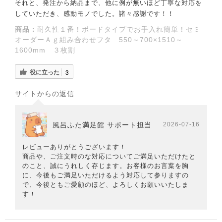
それと、発注から納品まで、他に例が無いほど丁寧な対応を
していただき、感動モノでした。諸々感謝です！！
商品：
耐久性１番！ボードタイプでお手入れ簡単！セミ
オーダーＡｇ組み合わせフタ 550～700×1510～
1600mm ３枚割
役に立った
3
サイトからの返信
風呂ふた満足館 サポート担当
2026-07-16
レビューありがとうございます！
商品や、ご注文時のな対応についてご満足いただけたと
のこと、誠にうれしく存じます。お客様のお言葉を胸
に、今後もご満足いただけるよう対応して参りますの
で、今後ともご愛顧のほど、よろしくお願いいたしま
す！