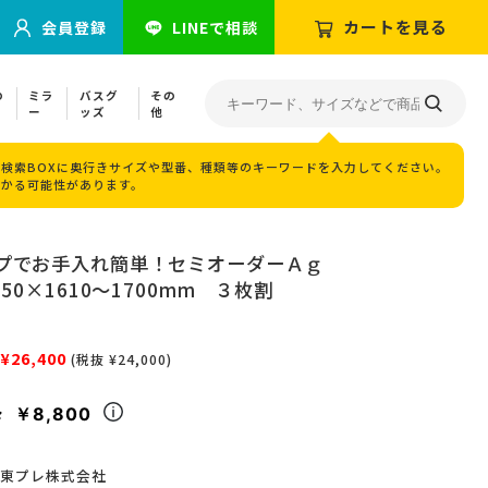
カートを見る
会員登録
LINEで相談
の
ミラ
バスグ
その
ー
ッズ
他
検索BOXに奥行きサイズや型番、種類等のキーワードを入力してください。
つかる可能性があります。
プでお手入れ簡単！セミオーダーＡｇ
50×1610～1700mm ３枚割
¥26,400
(税抜 ¥24,000)
￥8,800
々
東プレ株式会社