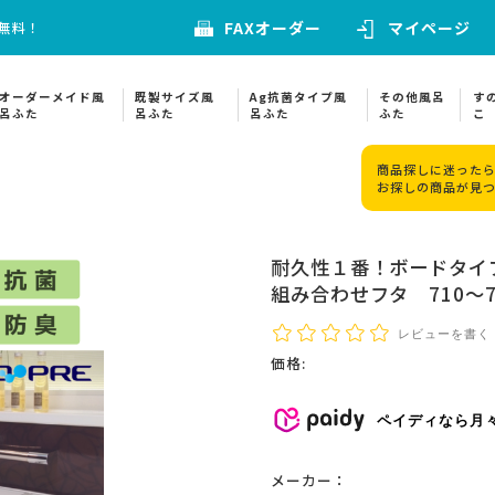
FAXオーダー
マイページ
料無料！
オーダーメイド風
既製サイズ風
Ag抗菌タイプ風
その他風呂
す
呂ふた
呂ふた
呂ふた
ふた
こ
商品探しに迷ったら
お探しの商品が見
耐久性１番！ボードタイ
組み合わせフタ 710～7
レビューを書く
価格:
ペイディなら月
メーカー：