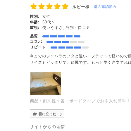
ルビー様
購入確認済み
性別:
女性
年齢:
50代〜
重視:
使いやすさ, 評判・口コミ
品質
コスパ
リピート
今までのジャバラのフタと違い、フラットで軽いので
サイズもピッタリで、綺麗です。もっと早く注文すれ
商品：
耐久性１番！ボードタイプでお手入れ簡単！セミ
役に立った
0
サイトからの返信