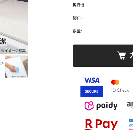
奥行き：
間口：
数量: