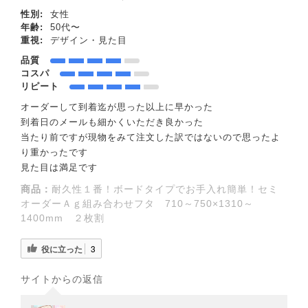
性別:
女性
年齢:
50代〜
重視:
デザイン・見た目
品質
コスパ
リピート
オーダーして到着迄が思った以上に早かった
到着日のメールも細かくいただき良かった
当たり前ですが現物をみて注文した訳ではないので思ったよ
り重かったです
見た目は満足です
商品：
耐久性１番！ボードタイプでお手入れ簡単！セミ
オーダーＡｇ組み合わせフタ 710～750×1310～
1400mm ２枚割
役に立った
3
サイトからの返信