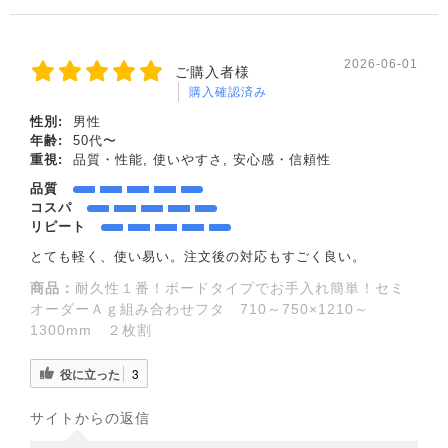
2026-06-01
ご購入者様
購入確認済み
性別:
男性
年齢:
50代〜
重視:
品質・性能, 使いやすさ, 安心感・信頼性
品質
コスパ
リピート
とても軽く、使い易い。注文後の対応もすごく良い。
商品：
耐久性１番！ボードタイプでお手入れ簡単！セミ
オーダーＡｇ組み合わせフタ 710～750×1210～
1300mm ２枚割
役に立った
3
サイトからの返信