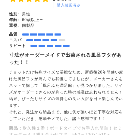
購入確認済み
性別:
男性
年齢:
60歳以上〜
重視:
同製品
品質
コスパ
リピート
寸法がオーダーメイドで出荷される風呂フタがあ
った！！
チョットだけ特殊サイズな浴槽なため、新築後20年間使い続
けた風呂フタが痛んでも我慢してましたが、メーカーさんを
ネットで探して「風呂ふた満足館」が見つかりました。サイ
ズがオーダーできるのが判った時の感激は忘れられません！
結果、ぴったりサイズの気持ちの良い入浴を日々楽しんでい
ます。
それと、発注から納品まで、他に例が無いほど丁寧な対応を
していただき、感動モノでした。諸々感謝です！！
商品：
耐久性１番！ボードタイプでお手入れ簡単！セミ
オーダーＡｇ組み合わせフタ 550～700×1510～