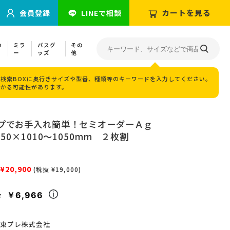
カートを見る
会員登録
LINEで相談
の
ミラ
バスグ
その
ー
ッズ
他
検索BOXに奥行きサイズや型番、種類等のキーワードを入力してください。
つかる可能性があります。
プでお手入れ簡単！セミオーダーＡｇ
50×1010～1050mm ２枚割
¥20,900
(税抜 ¥19,000)
￥6,966
々
東プレ株式会社