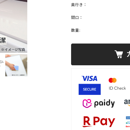
奥行き：
間口：
数量: