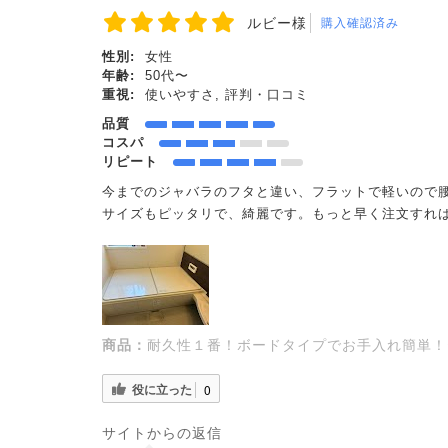
ルビー様
購入確認済み
性別:
女性
年齢:
50代〜
重視:
使いやすさ, 評判・口コミ
品質
コスパ
リピート
今までのジャバラのフタと違い、フラットで軽いので
サイズもピッタリで、綺麗です。もっと早く注文すれ
商品：
耐久性１番！ボードタイプでお手入れ簡単！セミ
役に立った
0
サイトからの返信