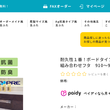
FAXオーダー
マイページ
料無料！
オーダーメイド風
既製サイズ風
Ag抗菌タイプ風
その他風呂
す
呂ふた
呂ふた
呂ふた
ふた
こ
商品探しに迷ったら
お探しの商品が見
耐久性１番！ボードタイ
組み合わせフタ 910～9
レビューを書く
価格:
ペイディなら月
メーカー：