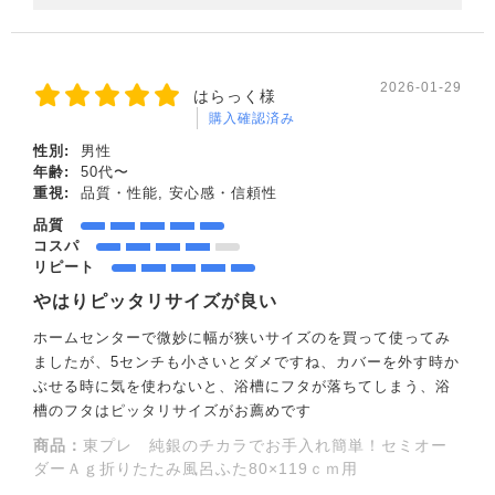
2026-01-29
はらっく様
購入確認済み
性別:
男性
年齢:
50代〜
重視:
品質・性能, 安心感・信頼性
品質
コスパ
リピート
やはりピッタリサイズが良い
ホームセンターで微妙に幅が狭いサイズのを買って使ってみ
ましたが、5センチも小さいとダメですね、カバーを外す時か
ぶせる時に気を使わないと、浴槽にフタが落ちてしまう、浴
槽のフタはピッタリサイズがお薦めです
商品：
東プレ 純銀のチカラでお手入れ簡単！セミオー
ダーＡｇ折りたたみ風呂ふた80×119ｃｍ用