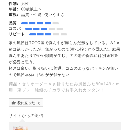
性別:
男性
年齢:
60歳以上〜
重視:
品質・性能, 使いやすさ
品質
コスパ
リピート
家の風呂はTOTO製で真ん中が膨らんだ形をしている。８1ｃ
ｍは欲しかったが、無かったので80×149ｃｍを選んだ。結果
真ん中あたりでやや隙間が生じ、冬の湯の保温には別途対策
が必要と思う。
軽さは良い、取り扱いは普通、ゴムのようなパッキンが無い
ので風呂本体に汚れがが付かない
商品：
セミオーダーＡｇ折りたたみ風呂ふた80×149ｃｍ
用 東プレ 純銀のチカラでお手入れカンタン！
役に立った
0
サイトからの返信