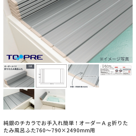
純銀のチカラでお手入れ簡単！オーダーＡｇ折りた
たみ風呂ふた760～790×2490mm用