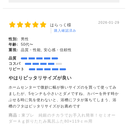
2026-01-29
はらっく様
購入確認済み
性別:
男性
年齢:
50代〜
重視:
品質・性能, 安心感・信頼性
品質
コスパ
リピート
やはりピッタリサイズが良い
ホームセンターで微妙に幅が狭いサイズのを買って使ってみ
ましたが、5センチも小さいとダメですね、カバーを外す時か
ぶせる時に気を使わないと、浴槽にフタが落ちてしまう、浴
槽のフタはピッタリサイズがお薦めです
商品：
東プレ 純銀のチカラでお手入れ簡単！セミオー
ダーＡｇ折りたたみ風呂ふた80×119ｃｍ用