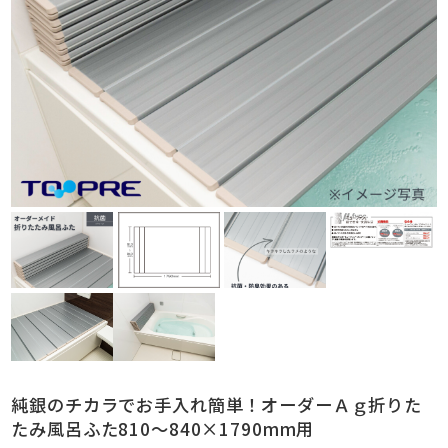
純銀のチカラでお手入れ簡単！オーダーＡｇ折りた
たみ風呂ふた810～840×1790mm用