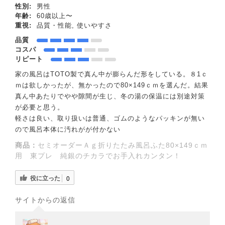
性別:
男性
年齢:
60歳以上〜
重視:
品質・性能, 使いやすさ
品質
コスパ
リピート
家の風呂はTOTO製で真ん中が膨らんだ形をしている。８1ｃ
ｍは欲しかったが、無かったので80×149ｃｍを選んだ。結果
真ん中あたりでやや隙間が生じ、冬の湯の保温には別途対策
が必要と思う。
軽さは良い、取り扱いは普通、ゴムのようなパッキンが無い
ので風呂本体に汚れがが付かない
商品：
セミオーダーＡｇ折りたたみ風呂ふた80×149ｃｍ
用 東プレ 純銀のチカラでお手入れカンタン！
役に立った
0
サイトからの返信