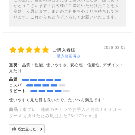
がとうございます！お客様にご満足いただけたことを大
変嬉しく思います。またのご利用を心よりお待ちしてお
ります。これからもどうぞよろしくお願いいたします。
2026-02-02
ご購入者様
購入確認済み
重視:
品質・性能, 使いやすさ, 安心感・信頼性, デザイン・
見た目
品質
コスパ
リピート
使いやすく見た目も良いので、たいへん満足です！
商品：
東プレ 純銀のチカラでお手入れ簡単！セミオー
ダーＡｇ折りたたみ風呂ふた75×179ｃｍ用
役に立った
0