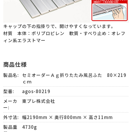
キャップの下の指掛りで、開けやすくなっています。
材質 本体：ポリプロピレン 軟質・すべり止め：オレフ
ィン系エラストマー
商品仕様
製品名:
セミオーダーＡｇ折りたたみ風呂ふた 80×219
ｃｍ
型番:
agos-80219
メーカ
東プレ株式会社
ー:
外寸法:
幅2190mm × 奥行800mm × 高さ11mm
製品重
4730g