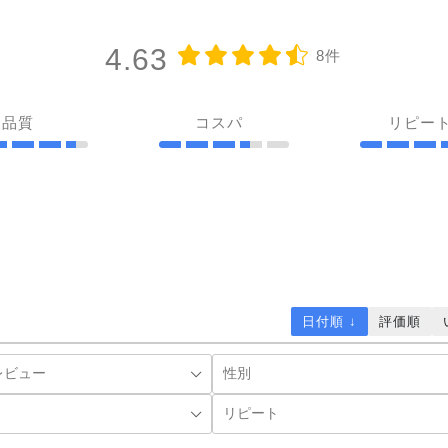
4.63
8件
品質
コスパ
リピー
日付順 ↓
評価順