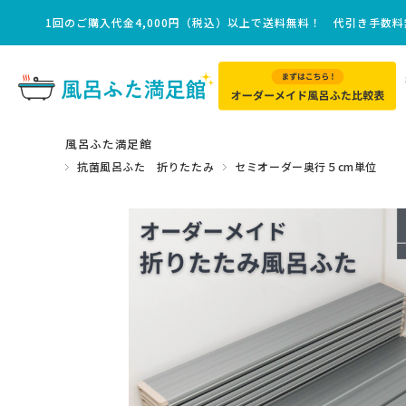
1回のご購入代金4,000円（税込）以上で送料無料！ 代引き手数
風呂ふた満足館
抗菌風呂ふた 折りたたみ
セミオーダー奥行５cm単位