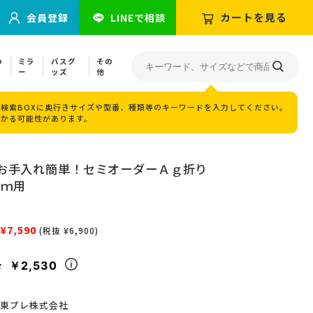
カートを見る
会員登録
LINEで相談
の
ミラ
バスグ
その
ー
ッズ
他
検索BOXに奥行きサイズや型番、種類等のキーワードを入力してください。
つかる可能性があります。
お手入れ簡単！セミオーダーＡｇ折り
ｃｍ用
¥7,590
(税抜 ¥6,900)
￥2,530
々
東プレ株式会社