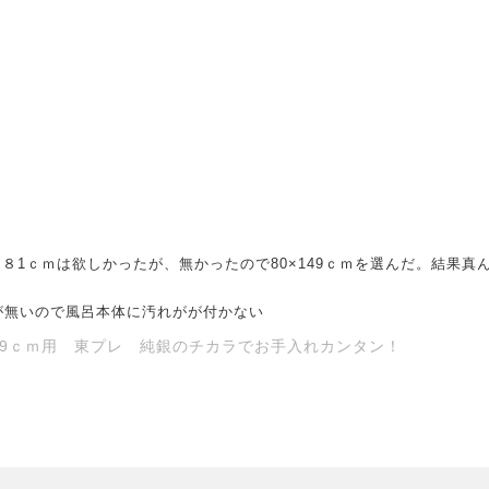
。８1ｃｍは欲しかったが、無かったので80×149ｃｍを選んだ。結果
が無いので風呂本体に汚れがが付かない
49ｃｍ用 東プレ 純銀のチカラでお手入れカンタン！