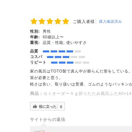
ご購入者様
購入確認済み
性別:
男性
年齢:
60歳以上〜
重視:
品質・性能, 使いやすさ
品質
コスパ
リピート
家の風呂はTOTO製で真ん中が膨らんだ形をしている
策が必要と思う。
軽さは良い、取り扱いは普通、ゴムのようなパッキン
商品：
セミオーダーＡｇ折りたたみ風呂ふた80×1
役に立った
0
サイトからの返信