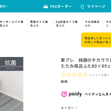
FAXオーダー
マイページ
料無料！
オーダーメイド風
既製サイズ風
Ag抗菌タイプ風
その他風呂
す
呂ふた
呂ふた
呂ふた
ふた
こ
商品探しに迷ったら
お探しの商品が見
東プレ 純銀のチカラで
たたみ風呂ふた80×89
レビューを書く
価格:
ペイディなら月
メーカー：