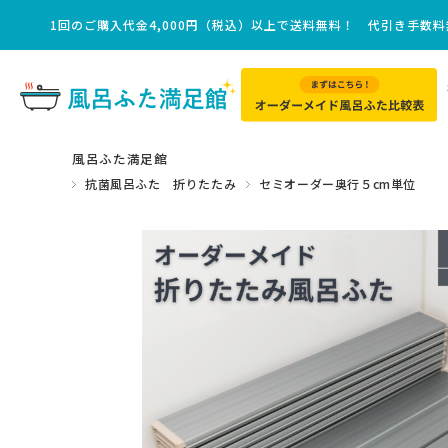
1回のご購入代金4,000円（税込）以上で送料無料！ 代引き手数
風呂ふた満足館
抗菌風呂ふた 折りたたみ
セミオーダー奥行５cm単位