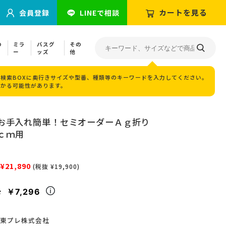
カートを見る
会員登録
LINEで相談
の
ミラ
バスグ
その
ー
ッズ
他
検索BOXに奥行きサイズや型番、種類等のキーワードを入力してください。
つかる可能性があります。
お手入れ簡単！セミオーダーＡｇ折り
9ｃｍ用
¥21,890
(税抜 ¥19,900)
￥7,296
々
東プレ株式会社