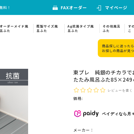
FAXオーダー
マイページ
料無料！
オーダーメイド風
既製サイズ風
Ag抗菌タイプ風
その他風呂
す
呂ふた
呂ふた
呂ふた
ふた
こ
商品探しに迷ったら
お探しの商品が見
東プレ 純銀のチカラで
たたみ風呂ふた85×24
レビューを書く
価格:
ペイディなら月
メーカー：