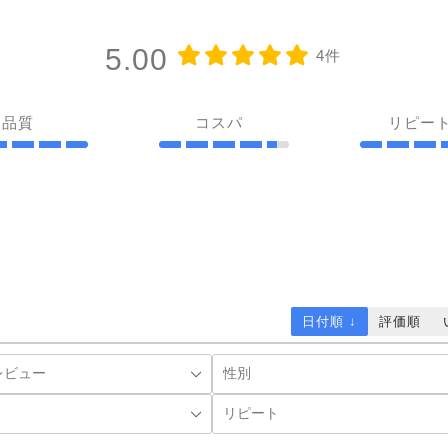
5.00
4件
品質
コスパ
リピー
日付順 ↓
評価順