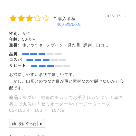
2026-07-12
ご購入者様
購入確認済み
性別:
女性
年齢:
50代〜
重視:
使いやすさ, デザイン・見た目, 評判・口コミ
品質
コスパ
リピート
お掃除しやすい形状で嬉しいです。
しかし、山形とのつなぎ目が薄い素材なので裂けないかと心
配です。
商品：
東プレ 純銀のチカラでお手入れカンタン！溝の
奥まで丸洗い！セミオーダーAgイージーウェーブ
85×150.4・153.7・157cm
役に立った
0