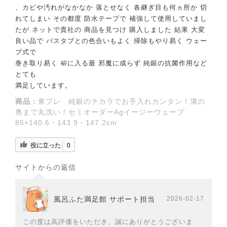
、カビや汚れがなかなか 落とせなく 各継ぎ目も何ヵ所か 切
れてしまい その都度 防水テープで 補強して使用していまし
たが ネットで貴社の 商品を見つけ 購入しました 結果 大変
良い品で バスタブとの色合いもよく 掃除もやり易く ウェー
ブ式で
巻き取り易く 🛀に入る最 邪魔に成らず 純銀の抗菌作用など
とても
満足しています。
商品：
東プレ 純銀のチカラでお手入れカンタン！溝の
奥まで丸洗い！セミオーダーAgイージーウェーブ
85×140.6・143.9・147.2cm
役に立った
0
サイトからの返信
風呂ふた満足館 サポート担当
2026-02-17
この度は高評価をいただき、誠にありがとうございま