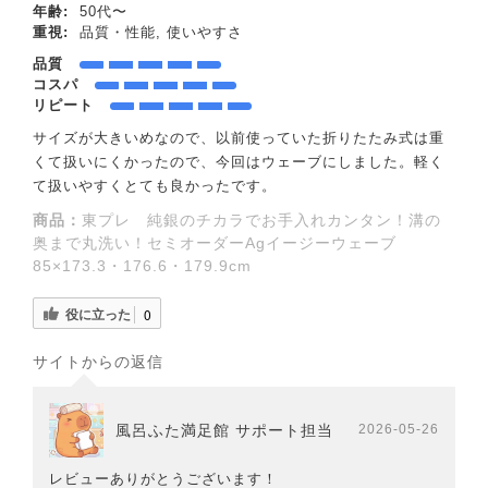
年齢:
50代〜
重視:
品質・性能, 使いやすさ
品質
コスパ
リピート
サイズが大きいめなので、以前使っていた折りたたみ式は重
くて扱いにくかったので、今回はウェーブにしました。軽く
て扱いやすくとても良かったです。
商品：
東プレ 純銀のチカラでお手入れカンタン！溝の
奥まで丸洗い！セミオーダーAgイージーウェーブ
85×173.3・176.6・179.9cm
役に立った
0
サイトからの返信
風呂ふた満足館 サポート担当
2026-05-26
レビューありがとうございます！