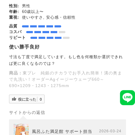
性別:
男性
年齢:
60歳以上〜
重視:
使いやすさ, 安心感・信頼性
品質
コスパ
リピート
使い勝手良好
寸法も丁度で満足しています。もし色を何種類か選択できれ
ば更に良くなるのでは？
商品：
東プレ 純銀のチカラでお手入れ簡単！溝の奥ま
で丸洗い！オーダーAgイージーウェーブ660～
690×1209・1243・1275mm
役に立った
0
サイトからの返信
風呂ふた満足館 サポート担当
2026-03-24