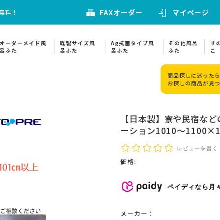
FAXオーダー
マイページ
料無料！
オーダーメイド風
既製サイズ風
Ag抗菌タイプ風
その他風呂
す
呂ふた
呂ふた
呂ふた
ふた
こ
商品探しに迷ったら
お探しの商品が見
【日本製】寮や民宿など
ーション1010～1100×1
レビューを書く
価格:
ペイディなら月
メーカー：