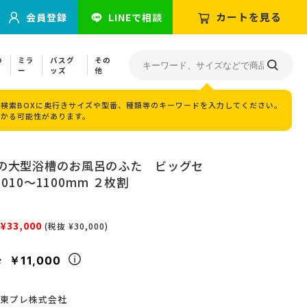
カートを見る
会員登録
LINEで相談
の
ミラ
バスグ
その
ー
ッズ
他
検索BOXに奥行きサイズや型番、種類等のキーワードを入力してください。
つかる可能性があります。
の大型浴槽のお風呂のふた ビッグセ
010～1100mm ２枚割
¥33,000
(税抜 ¥30,000)
￥11,000
々
東プレ株式会社