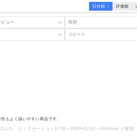
日付順 ↓
評価順
着性もよく扱いやすい商品です。
 ビックセーション1710～1800×2210～2300mm ４枚割