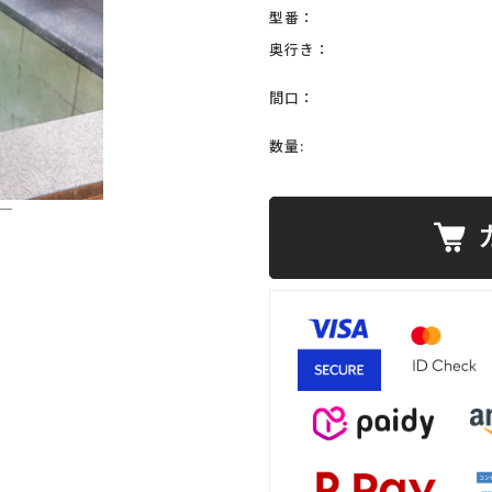
型番：
奥行き：
間口：
数量: