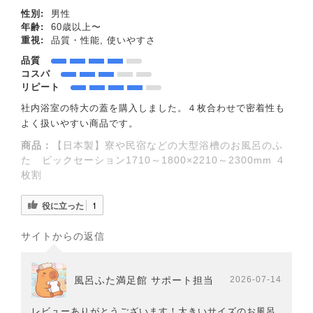
性別:
男性
年齢:
60歳以上〜
重視:
品質・性能, 使いやすさ
品質
コスパ
リピート
社内浴室の特大の蓋を購入しました。４枚合わせで密着性も
よく扱いやすい商品です。
商品：
【日本製】寮や民宿などの大型浴槽のお風呂のふ
た ビックセーション1710～1800×2210～2300mm ４
枚割
役に立った
1
サイトからの返信
風呂ふた満足館 サポート担当
2026-07-14
レビューありがとうございます！大きいサイズのお風呂