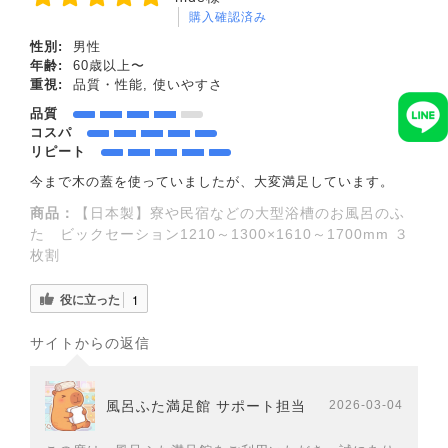
購入確認済み
性別:
男性
年齢:
60歳以上〜
重視:
品質・性能, 使いやすさ
品質
コスパ
リピート
今まで木の蓋を使っていましたが、大変満足しています。
商品：
【日本製】寮や民宿などの大型浴槽のお風呂のふ
た ビックセーション1210～1300×1610～1700mm ３
枚割
役に立った
1
サイトからの返信
風呂ふた満足館 サポート担当
2026-03-04