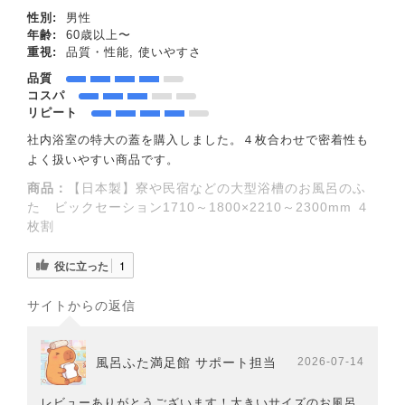
性別:
男性
年齢:
60歳以上〜
重視:
品質・性能, 使いやすさ
品質
コスパ
リピート
社内浴室の特大の蓋を購入しました。４枚合わせで密着性も
よく扱いやすい商品です。
商品：
【日本製】寮や民宿などの大型浴槽のお風呂のふ
た ビックセーション1710～1800×2210～2300mm ４
枚割
役に立った
1
サイトからの返信
風呂ふた満足館 サポート担当
2026-07-14
レビューありがとうございます！大きいサイズのお風呂