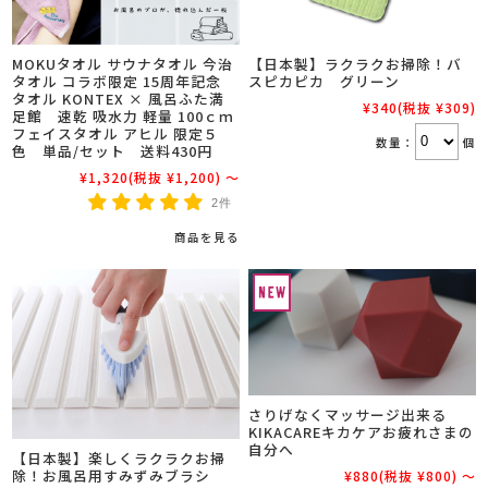
MOKUタオル サウナタオル 今治
【日本製】ラクラクお掃除！バ
タオル コラボ限定 15周年記念
スピカピカ グリーン
タオル KONTEX × 風呂ふた満
¥340
(税抜 ¥309)
足館 速乾 吸水力 軽量 100ｃｍ
フェイスタオル アヒル 限定５
数量：
個
色 単品/セット 送料430円
¥1,320
(税抜 ¥1,200)
～
2件
商品を見る
さりげなくマッサージ出来る
KIKACAREキカケアお疲れさまの
自分へ
【日本製】楽しくラクラクお掃
除！お風呂用すみずみブラシ
¥880
(税抜 ¥800)
～