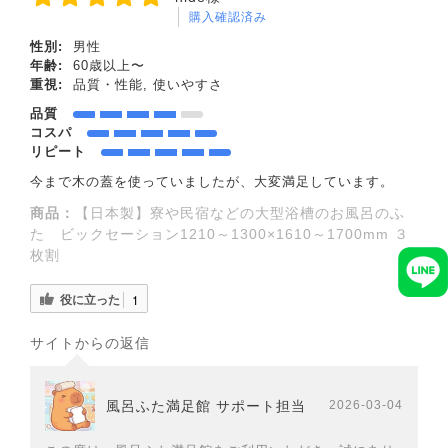
購入確認済み
性別:
男性
年齢:
60歳以上〜
重視:
品質・性能, 使いやすさ
品質
コスパ
リピート
今まで木の蓋を使っていましたが、大変満足しています。
商品：
【日本製】寮や民宿などの大型浴槽のお風呂のふ
た ビックセーション1210～1300×1610～1700mm ３
枚割
役に立った
1
サイトからの返信
風呂ふた満足館 サポート担当
2026-03-04