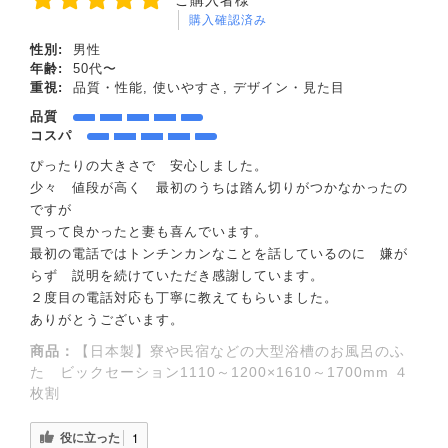
購入確認済み
性別:
男性
年齢:
50代〜
重視:
品質・性能, 使いやすさ, デザイン・見た目
品質
コスパ
ぴったりの大きさで 安心しました。
少々 値段が高く 最初のうちは踏ん切りがつかなかったの
ですが
買って良かったと妻も喜んでいます。
最初の電話ではトンチンカンなことを話しているのに 嫌が
らず 説明を続けていただき感謝しています。
２度目の電話対応も丁寧に教えてもらいました。
ありがとうございます。
商品：
【日本製】寮や民宿などの大型浴槽のお風呂のふ
た ビックセーション1110～1200×1610～1700mm ４
枚割
役に立った
1