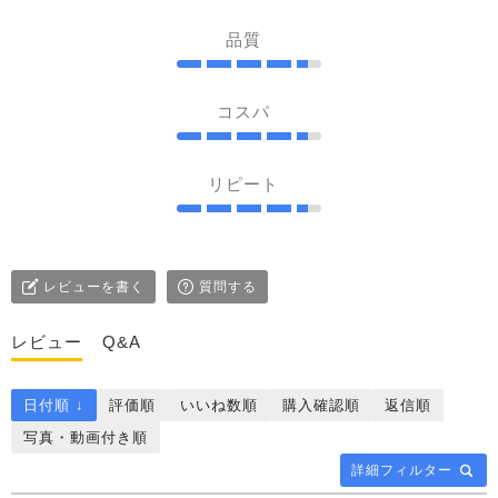
品質
コスパ
リピート
レビューを書く
質問する
レビュー
Q&A
日付順 ↓
評価順
いいね数順
購入確認順
返信順
写真・動画付き順
詳細フィルター