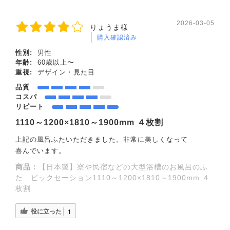
2026-03-05
りょうま様
購入確認済み
性別:
男性
年齢:
60歳以上〜
重視:
デザイン・見た目
品質
コスパ
リピート
1110～1200×1810～1900mm ４枚割
上記の風呂ふたいただきました。非常に美しくなって
喜んでいます。
商品：
【日本製】寮や民宿などの大型浴槽のお風呂のふ
た ビックセーション1110～1200×1810～1900mm ４
枚割
役に立った
1