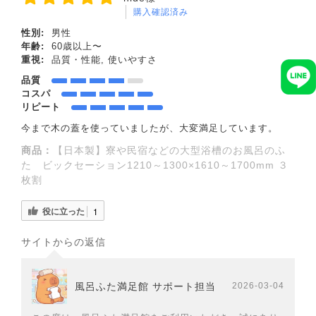
購入確認済み
性別:
男性
年齢:
60歳以上〜
重視:
品質・性能, 使いやすさ
品質
コスパ
リピート
今まで木の蓋を使っていましたが、大変満足しています。
商品：
【日本製】寮や民宿などの大型浴槽のお風呂のふ
た ビックセーション1210～1300×1610～1700mm ３
枚割
役に立った
1
サイトからの返信
風呂ふた満足館 サポート担当
2026-03-04