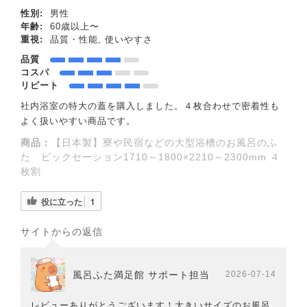
性別:
男性
年齢:
60歳以上〜
重視:
品質・性能, 使いやすさ
品質
コスパ
リピート
社内浴室の特大の蓋を購入しました。４枚合わせで密着性も
よく扱いやすい商品です。
商品：
【日本製】寮や民宿などの大型浴槽のお風呂のふ
た ビックセーション1710～1800×2210～2300mm ４
枚割
役に立った
1
サイトからの返信
風呂ふた満足館 サポート担当
2026-07-14
レビューありがとうございます！大きいサイズのお風呂