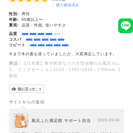
購入確認済み
性別:
男性
年齢:
60歳以上〜
重視:
品質・性能, 使いやすさ
品質
コスパ
リピート
今まで木の蓋を使っていましたが、大変満足しています。
商品：
【日本製】寮や民宿などの大型浴槽のお風呂のふ
た ビックセーション1210～1300×1610～1700mm ３
枚割
役に立った
1
サイトからの返信
風呂ふた満足館 サポート担当
2026-03-04