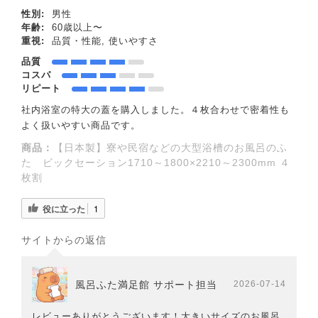
性別:
男性
年齢:
60歳以上〜
重視:
品質・性能, 使いやすさ
品質
コスパ
リピート
社内浴室の特大の蓋を購入しました。４枚合わせで密着性も
よく扱いやすい商品です。
商品：
【日本製】寮や民宿などの大型浴槽のお風呂のふ
た ビックセーション1710～1800×2210～2300mm ４
枚割
役に立った
1
サイトからの返信
風呂ふた満足館 サポート担当
2026-07-14
レビューありがとうございます！大きいサイズのお風呂