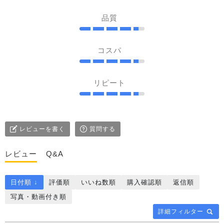
品質
コスパ
リピート
レビューを書く
質問する
レビュー
Q&A
日付順 ↓
評価順
いいね数順
購入確認順
返信順
写真・動画付き順
詳細フィルター