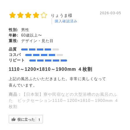
2026-03-05
りょうま様
購入確認済み
性別:
男性
年齢:
60歳以上〜
重視:
デザイン・見た目
品質
コスパ
リピート
1110～1200×1810～1900mm ４枚割
上記の風呂ふたいただきました。非常に美しくなって
喜んでいます。
商品：
【日本製】寮や民宿などの大型浴槽のお風呂のふ
た ビックセーション1110～1200×1810～1900mm ４
枚割
役に立った
1