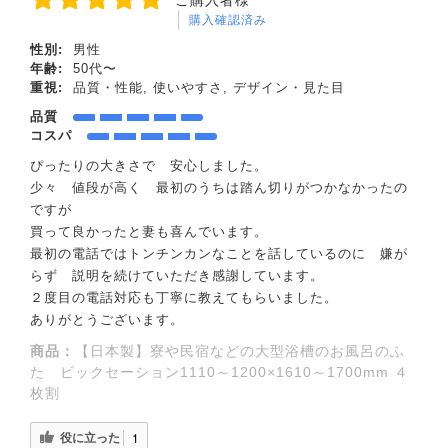
購入確認済み
性別:
男性
年齢:
50代〜
重視:
品質・性能, 使いやすさ, デザイン・見た目
品質
コスパ
ぴったりの大きさで 安心しました。
少々 値段が高く 最初のうちは踏ん切りがつかなかったの
ですが
買って良かったと妻も喜んでいます。
最初の電話ではトンチンカンなことを話しているのに 嫌が
らず 説明を続けていただき感謝しています。
２度目の電話対応も丁寧に教えてもらいました。
ありがとうございます。
商品：
【日本製】寮や民宿などの大型浴槽のお風呂のふ
た ビックセーション1110～1200×1610～1700mm ４
枚割
役に立った
1