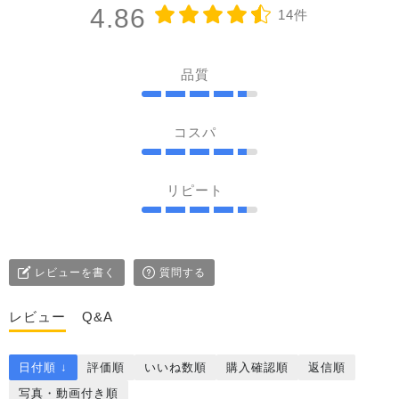
4.86
14件
品質
コスパ
リピート
レビューを書く
質問する
レビュー
Q&A
日付順 ↓
評価順
いいね数順
購入確認順
返信順
写真・動画付き順