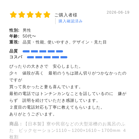
2026-06-19
ご購入者様
購入確認済み
性別:
男性
年齢:
50代〜
重視:
品質・性能, 使いやすさ, デザイン・見た目
品質
コスパ
ぴったりの大きさで 安心しました。
少々 値段が高く 最初のうちは踏ん切りがつかなかったの
ですが
買って良かったと妻も喜んでいます。
最初の電話ではトンチンカンなことを話しているのに 嫌が
らず 説明を続けていただき感謝しています。
２度目の電話対応も丁寧に教えてもらいました。
ありがとうございます。
商品：
【日本製】寮や民宿などの大型浴槽のお風呂のふ
た ビックセーション1110～1200×1610～1700mm ４
枚割