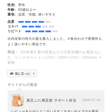
性別:
男性
年齢:
60歳以上〜
重視:
品質・性能, 使いやすさ
品質
コスパ
リピート
社内浴室の特大の蓋を購入しました。４枚合わせで密着性も
よく扱いやすい商品です。
商品：
【日本製】寮や民宿などの大型浴槽のお風呂のふ
た ビックセーション1710～1800×2210～2300mm ４
枚割
役に立った
1
サイトからの返信
風呂ふた満足館 サポート担当
2026-07-14
レビューありがとうございます！大きいサイズのお風呂