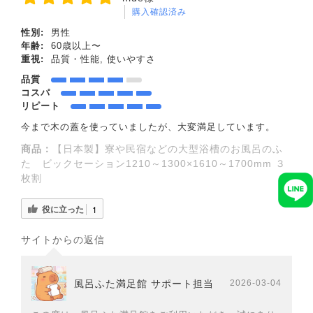
購入確認済み
性別:
男性
年齢:
60歳以上〜
重視:
品質・性能, 使いやすさ
品質
コスパ
リピート
今まで木の蓋を使っていましたが、大変満足しています。
商品：
【日本製】寮や民宿などの大型浴槽のお風呂のふ
た ビックセーション1210～1300×1610～1700mm ３
枚割
役に立った
1
サイトからの返信
風呂ふた満足館 サポート担当
2026-03-04