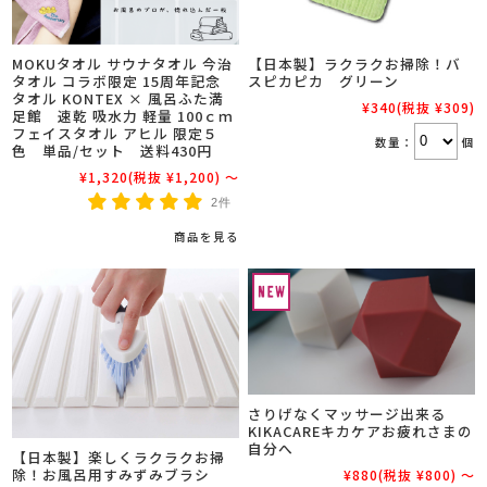
MOKUタオル サウナタオル 今治
【日本製】ラクラクお掃除！バ
タオル コラボ限定 15周年記念
スピカピカ グリーン
タオル KONTEX × 風呂ふた満
¥340
(税抜 ¥309)
足館 速乾 吸水力 軽量 100ｃｍ
フェイスタオル アヒル 限定５
数量：
個
色 単品/セット 送料430円
¥1,320
(税抜 ¥1,200)
～
2件
商品を見る
さりげなくマッサージ出来る
KIKACAREキカケアお疲れさまの
自分へ
【日本製】楽しくラクラクお掃
除！お風呂用すみずみブラシ
¥880
(税抜 ¥800)
～