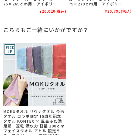
75×269ｃｍ用 アイボリー
75×279ｃｍ用 アイボリー
¥20,020
(税込)
¥20,790
(税込)
こちらもご一緒にいかがですか？
MOKUタオル サウナタオル 今治
タオル コラボ限定 15周年記念
タオル KONTEX × 風呂ふた満
足館 速乾 吸水力 軽量 100ｃｍ
フェイスタオル アヒル 限定５