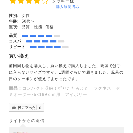
クッキー様
購入確認済み
性別:
女性
年齢:
50代〜
重視:
品質・性能, 価格
品質
コスパ
リピート
買い換え
前回同じ物を購入し、買い換えで購入しました。既製では手
に入らないサイズですが、1週間ぐらいで届きました。風呂の
日のクーポンが使えてよかったです。
商品：
コンパクト収納！折りたたみふた ラクネス セ
ミオーダー75×169ｃｍ用 アイボリー
役に立った
0
サイトからの返信