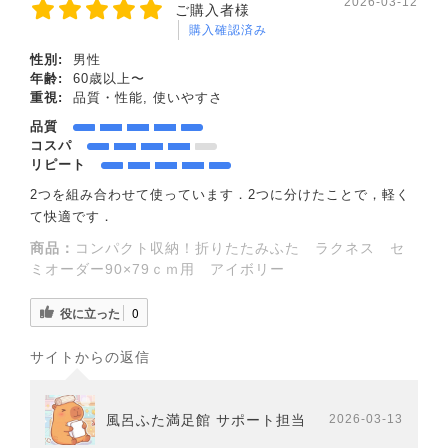
2026-03-12
ご購入者様
購入確認済み
性別:
男性
年齢:
60歳以上〜
重視:
品質・性能, 使いやすさ
品質
コスパ
リピート
2つを組み合わせて使っています．2つに分けたことで，軽く
て快適です．
商品：
コンパクト収納！折りたたみふた ラクネス セ
ミオーダー90×79ｃｍ用 アイボリー
役に立った
0
サイトからの返信
風呂ふた満足館 サポート担当
2026-03-13