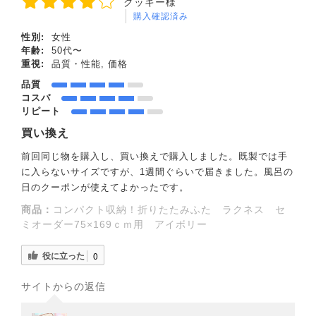
クッキー様
購入確認済み
性別:
女性
年齢:
50代〜
重視:
品質・性能, 価格
品質
コスパ
リピート
買い換え
前回同じ物を購入し、買い換えで購入しました。既製では手
に入らないサイズですが、1週間ぐらいで届きました。風呂の
日のクーポンが使えてよかったです。
商品：
コンパクト収納！折りたたみふた ラクネス セ
ミオーダー75×169ｃｍ用 アイボリー
役に立った
0
サイトからの返信