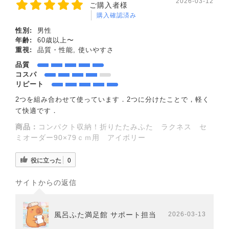
2026-03-12
ご購入者様
購入確認済み
性別:
男性
年齢:
60歳以上〜
重視:
品質・性能, 使いやすさ
品質
コスパ
リピート
2つを組み合わせて使っています．2つに分けたことで，軽く
て快適です．
商品：
コンパクト収納！折りたたみふた ラクネス セ
ミオーダー90×79ｃｍ用 アイボリー
役に立った
0
サイトからの返信
風呂ふた満足館 サポート担当
2026-03-13