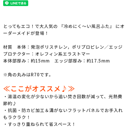
とってもエコ！で大人気の 『冷めにく～い風呂ふた』 にオ
ーダーメイドが登場！
材質 本体：発泡ポリスチレン，ポリプロピレン／エッジ
プロテクター：オレフィン系エラストマー
本体部厚み：約15mm エッジ部厚み：約17.5mm
※角の丸みはR70です。
≪ここがオススメ♪≫
・湯温の変化が少ないから追い焚き回数が減って、光熱費
節約♪
・抗菌・防カビ加工＆溝がないフラットパネルでお手入れ
もラクラク！
・すっきり重ねられて省スペース！