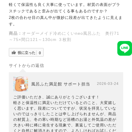
軽くて保温性も良く大事に使っています。材質の表面がプラ
スチックであると歪みが出てくる事もあるのですか？
2枚の合わせ目の真ん中が微妙に段差が出てきたように見えま
す。
商品：
オーダーメイド冷めにくいneo風呂ふた 奥行71
～75×間口121～130cm ３枚割
役に立った
0
サイトからの返信
風呂ふた満足館 サポート担当
2026-03-24
ご評価いただき、誠にありがとうございます！
軽さと保温性に満足いただけているとのこと、大変嬉し
く思います。段差についてですが、状況を拝見していな
いのではっきりしたことは申し上げられませんが、商品
の材質上、冬の寒い時期など浴槽のお湯と外気温の差が
大きい時に稀に発生する現象で、裏返してご使用いただ
くと自然に解消されますので、よろしければお試しくだ