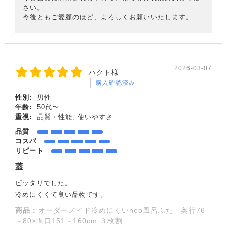
さい。
今後ともご愛顧のほど、よろしくお願いいたします。
2026-03-07
ハクト様
購入確認済み
性別:
男性
年齢:
50代〜
重視:
品質・性能, 使いやすさ
品質
コスパ
リピート
蓋
ピッタリでした。
冷めにくくて良い品物です。
商品：
オーダーメイド冷めにくいneo風呂ふた 奥行76
～80×間口151～160cm ３枚割