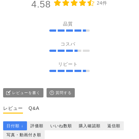
4.58
24件
品質
コスパ
リピート
レビューを書く
質問する
レビュー
Q&A
日付順 ↓
評価順
いいね数順
購入確認順
返信順
写真・動画付き順