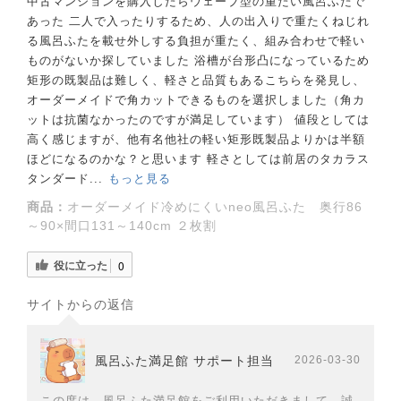
中古マンションを購入したらウェーブ型の重たい風呂ふたで
あった 二人で入ったりするため、人の出入りで重たくねじれ
る風呂ふたを載せ外しする負担が重たく、組み合わせで軽い
ものがないか探していました 浴槽が台形凸になっているため
矩形の既製品は難しく、軽さと品質もあるこちらを発見し、
オーダーメイドで角カットできるものを選択しました（角カ
ットは抗菌なかったのですが満足しています） 値段としては
高く感じますが、他有名他社の軽い矩形既製品よりかは半額
ほどになるのかな？と思います 軽さとしては前居のタカラス
タンダード...
もっと見る
商品：
オーダーメイド冷めにくいneo風呂ふた 奥行86
～90×間口131～140cm ２枚割
役に立った
0
サイトからの返信
風呂ふた満足館 サポート担当
2026-03-30
この度は、風呂ふた満足館をご利用いただきまして、誠