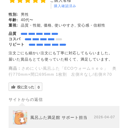
ご購入者様
購入確認済み
性別:
男性
年齢:
40代〜
重視:
品質・性能, 価格, 使いやすさ, 安心感・信頼性
品質
コスパ
リピート
注文ごにも細かい注文にも丁寧に対応してもらいました。
届いた賞品もとても使っていた軽くて、満足しています。
商品：
さめにくい風呂ふた「ECOウォームｎｅｏ」 奥
行770mm×間口695mm 1枚割 左側Ｒなし/右側Ｒ70
役に立った
0
サイトからの返信
風呂ふた満足館 サポート担当
2026-04-07