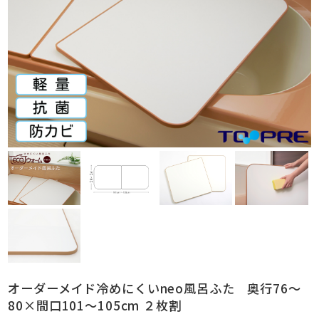
オーダーメイド冷めにくいneo風呂ふた 奥行76～
80×間口101～105cm ２枚割