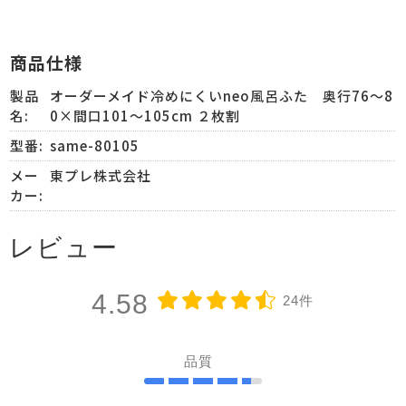
商品仕様
製品
オーダーメイド冷めにくいneo風呂ふた 奥行76～8
名:
0×間口101～105cm ２枚割
型番:
same-80105
メー
東プレ株式会社
カー:
レビュー
4.58
24件
品質