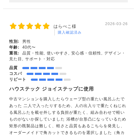
2026-03-26
はらぺこ様
購入確認済み
性別:
男性
年齢:
40代〜
重視:
品質・性能, 使いやすさ, 安心感・信頼性, デザイン・
見た目, サポート・対応
品質
コスパ
リピート
ハウステック ジョイステップに使用
中古マンションを購入したらウェーブ型の重たい風呂ふたで
あった 二人で入ったりするため、人の出入りで重たくねじれ
る風呂ふたを載せ外しする負担が重たく、組み合わせで軽い
ものがないか探していました 浴槽が台形凸になっているため
矩形の既製品は難しく、軽さと品質もあるこちらを発見し、
オーダーメイドで角カットできるものを選択しました（角カ