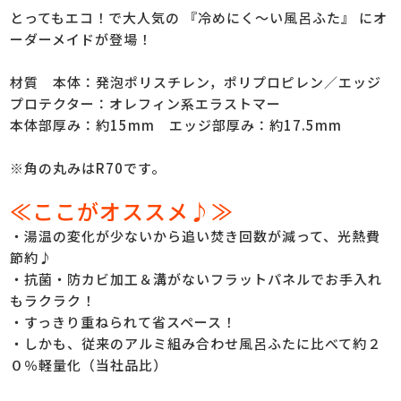
とってもエコ！で大人気の 『冷めにく～い風呂ふた』 にオ
ーダーメイドが登場！
材質 本体：発泡ポリスチレン，ポリプロピレン／エッジ
プロテクター：オレフィン系エラストマー
本体部厚み：約15mm エッジ部厚み：約17.5mm
※角の丸みはR70です。
≪ここがオススメ♪≫
・湯温の変化が少ないから追い焚き回数が減って、光熱費
節約♪
・抗菌・防カビ加工＆溝がないフラットパネルでお手入れ
もラクラク！
・すっきり重ねられて省スペース！
・しかも、従来のアルミ組み合わせ風呂ふたに比べて約２
０％軽量化（当社品比）