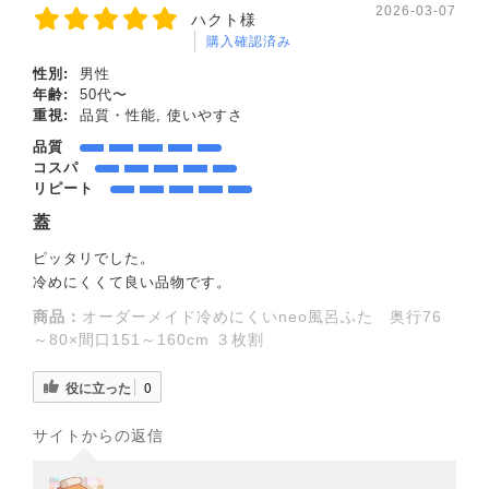
2026-03-07
ハクト様
購入確認済み
性別:
男性
年齢:
50代〜
重視:
品質・性能, 使いやすさ
品質
コスパ
リピート
蓋
ピッタリでした。
冷めにくくて良い品物です。
商品：
オーダーメイド冷めにくいneo風呂ふた 奥行76
～80×間口151～160cm ３枚割
役に立った
0
サイトからの返信