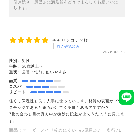
引き続き、風呂ふた満足館をどうぞよろしくお願いいた
します。
チャリンコナベ様
購入確認済み
2026-03-23
性別:
男性
年齢:
60歳以上〜
重視:
品質・性能, 使いやすさ
品質
コスパ
リピート
軽くて保温性も良く大事に使っています。材質の表面がプラ
スチックであると歪みが出てくる事もあるのですか？
2枚の合わせ目の真ん中が微妙に段差が出てきたように見えま
す。
商品：
オーダーメイド冷めにくいneo風呂ふた 奥行71