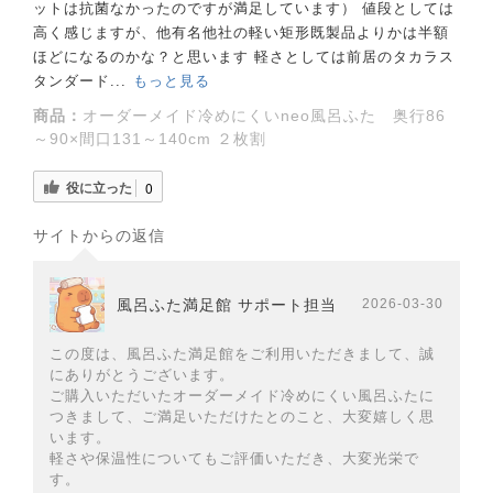
ットは抗菌なかったのですが満足しています） 値段としては
高く感じますが、他有名他社の軽い矩形既製品よりかは半額
ほどになるのかな？と思います 軽さとしては前居のタカラス
タンダード...
もっと見る
商品：
オーダーメイド冷めにくいneo風呂ふた 奥行86
～90×間口131～140cm ２枚割
役に立った
0
サイトからの返信
風呂ふた満足館 サポート担当
2026-03-30
この度は、風呂ふた満足館をご利用いただきまして、誠
にありがとうございます。
ご購入いただいたオーダーメイド冷めにくい風呂ふたに
つきまして、ご満足いただけたとのこと、大変嬉しく思
います。
軽さや保温性についてもご評価いただき、大変光栄で
す。