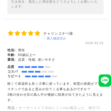
引き続き、風呂ふた満足館をどうぞよろしくお願いいた
します。
チャリンコナベ様
購入確認済み
2026-03-23
性別:
男性
年齢:
60歳以上〜
重視:
品質・性能, 使いやすさ
品質
コスパ
リピート
軽くて保温性も良く大事に使っています。材質の表面がプラ
スチックであると歪みが出てくる事もあるのですか？
2枚の合わせ目の真ん中が微妙に段差が出てきたように見えま
す。
商品：
オーダーメイド冷めにくいneo風呂ふた 奥行71