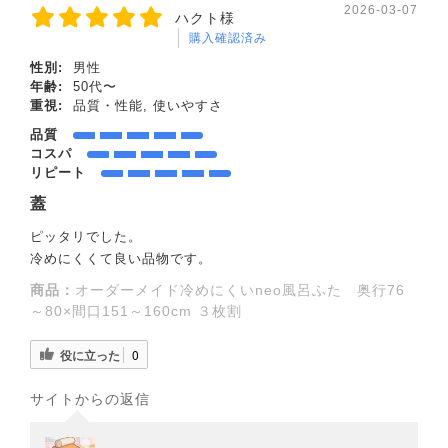
2026-03-07
ハクト様
購入確認済み
性別:
男性
年齢:
50代〜
重視:
品質・性能, 使いやすさ
品質
コスパ
リピート
蓋
ピッタリでした。
冷めにくくて良い品物です。
商品：
オーダーメイド冷めにくいneo風呂ふた 奥行76
～80×間口151～160cm ３枚割
役に立った
0
サイトからの返信