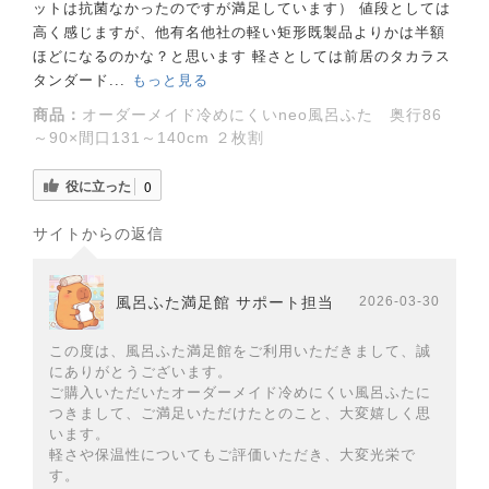
ットは抗菌なかったのですが満足しています） 値段としては
高く感じますが、他有名他社の軽い矩形既製品よりかは半額
ほどになるのかな？と思います 軽さとしては前居のタカラス
タンダード...
もっと見る
商品：
オーダーメイド冷めにくいneo風呂ふた 奥行86
～90×間口131～140cm ２枚割
役に立った
0
サイトからの返信
風呂ふた満足館 サポート担当
2026-03-30
この度は、風呂ふた満足館をご利用いただきまして、誠
にありがとうございます。
ご購入いただいたオーダーメイド冷めにくい風呂ふたに
つきまして、ご満足いただけたとのこと、大変嬉しく思
います。
軽さや保温性についてもご評価いただき、大変光栄で
す。