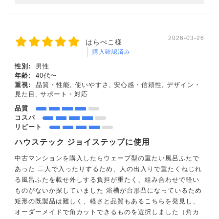
2026-03-26
はらぺこ様
購入確認済み
性別:
男性
年齢:
40代〜
重視:
品質・性能, 使いやすさ, 安心感・信頼性, デザイン・
見た目, サポート・対応
品質
コスパ
リピート
ハウステック ジョイステップに使用
中古マンションを購入したらウェーブ型の重たい風呂ふたで
あった 二人で入ったりするため、人の出入りで重たくねじれ
る風呂ふたを載せ外しする負担が重たく、組み合わせで軽い
ものがないか探していました 浴槽が台形凸になっているため
矩形の既製品は難しく、軽さと品質もあるこちらを発見し、
オーダーメイドで角カットできるものを選択しました（角カ