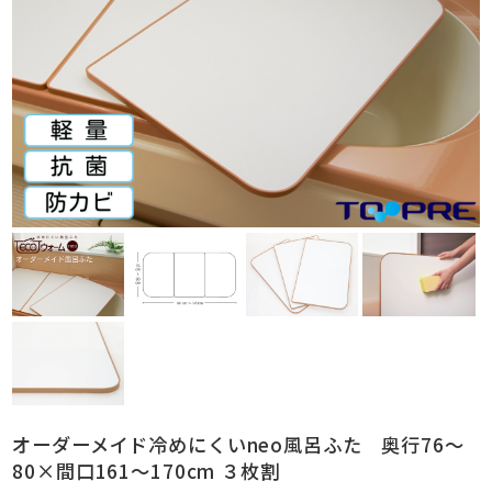
オーダーメイド冷めにくいneo風呂ふた 奥行76～
80×間口161～170cm ３枚割