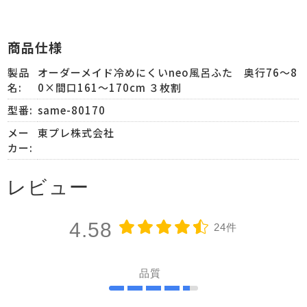
商品仕様
製品
オーダーメイド冷めにくいneo風呂ふた 奥行76～8
名:
0×間口161～170cm ３枚割
型番:
same-80170
メー
東プレ株式会社
カー:
レビュー
4.58
24件
品質