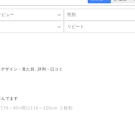
, デザイン・見た目, 評判・口コミ
喜んでます
6～80×間口116～120cm ２枚割