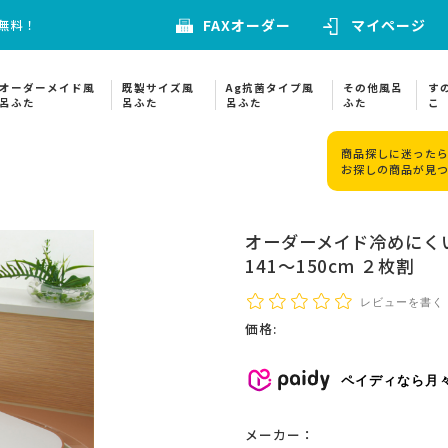
FAXオーダー
マイページ
料無料！
オーダーメイド風
既製サイズ風
Ag抗菌タイプ風
その他風呂
す
呂ふた
呂ふた
呂ふた
ふた
こ
商品探しに迷ったら
お探しの商品が見
オーダーメイド冷めにくい
141～150cm ２枚割
レビューを書く
価格:
ペイディなら月
メーカー：