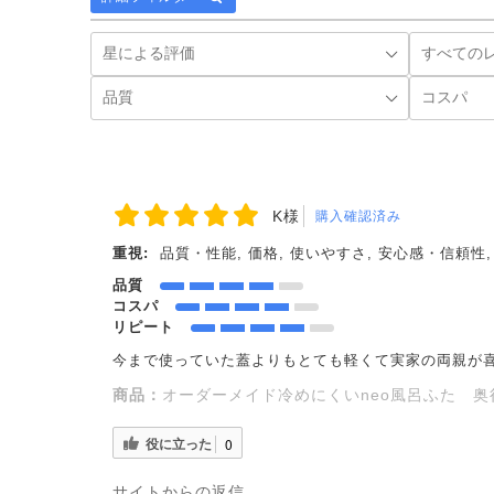
K様
購入確認済み
重視:
品質・性能, 価格, 使いやすさ, 安心感・信頼性
品質
コスパ
リピート
今まで使っていた蓋よりもとても軽くて実家の両親が
商品：
オーダーメイド冷めにくいneo風呂ふた 奥行7
役に立った
0
サイトからの返信