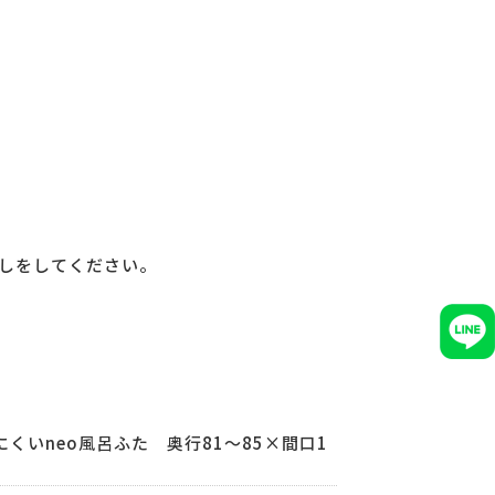
しをしてください。
くいneo風呂ふた 奥行81～85×間口1