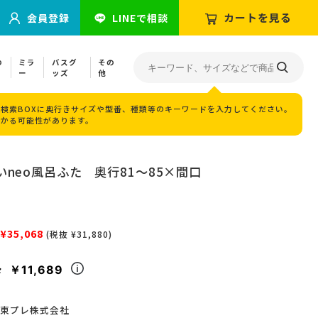
カートを見る
会員登録
LINEで相談
の
ミラ
バスグ
その
ー
ッズ
他
検索BOXに奥行きサイズや型番、種類等のキーワードを入力してください。
つかる可能性があります。
neo風呂ふた 奥行81～85×間口
¥35,068
(税抜 ¥31,880)
￥11,689
々
東プレ株式会社