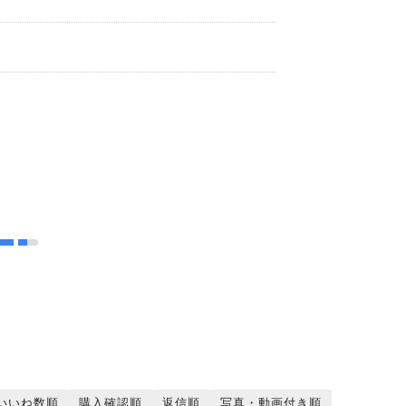
ト
いいね数順
購入確認順
返信順
写真・動画付き順