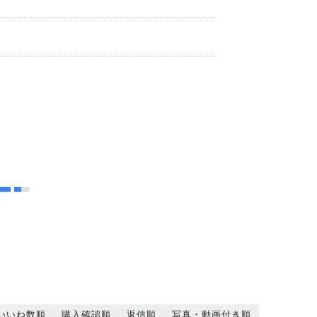
ト
いいね数順
購入確認順
返信順
写真・動画付き順