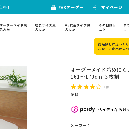
FAXオーダー
マイページ
料無料！
オーダーメイド風
既製サイズ風
Ag抗菌タイプ風
その他風呂
す
呂ふた
呂ふた
呂ふた
ふた
こ
商品探しに迷ったら
お探しの商品が見
オーダーメイド冷めにくい
161～170cm ３枚割
1件
価格:
ペイディなら月
メーカー：