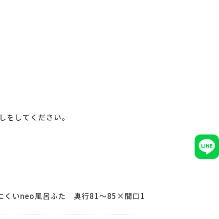
しをしてください。
くいneo風呂ふた 奥行81～85×間口1