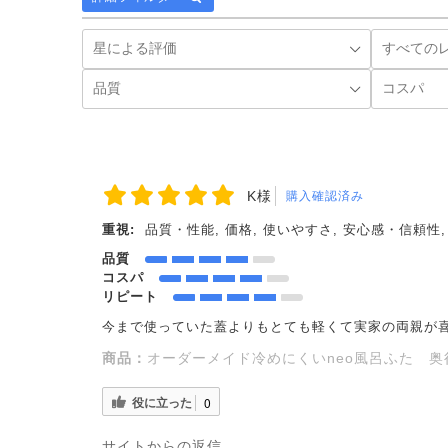
K様
購入確認済み
重視:
品質・性能, 価格, 使いやすさ, 安心感・信頼性
品質
コスパ
リピート
今まで使っていた蓋よりもとても軽くて実家の両親が
商品：
オーダーメイド冷めにくいneo風呂ふた 奥行7
役に立った
0
サイトからの返信