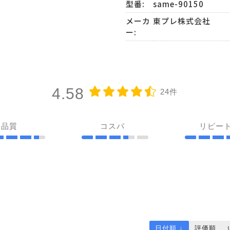
型番:
same-90150
メーカ
東プレ株式会社
ー:
4.58
24件
品質
コスパ
リピー
日付順 ↓
評価順