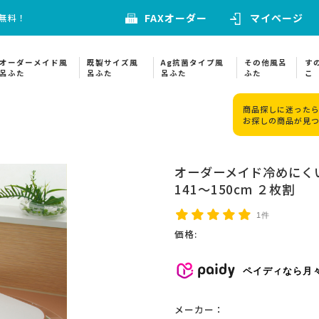
FAXオーダー
マイページ
料無料！
オーダーメイド風
既製サイズ風
Ag抗菌タイプ風
その他風呂
す
呂ふた
呂ふた
呂ふた
ふた
こ
商品探しに迷ったら
お探しの商品が見
オーダーメイド冷めにくい
141～150cm ２枚割
1件
価格:
ペイディなら月
メーカー：