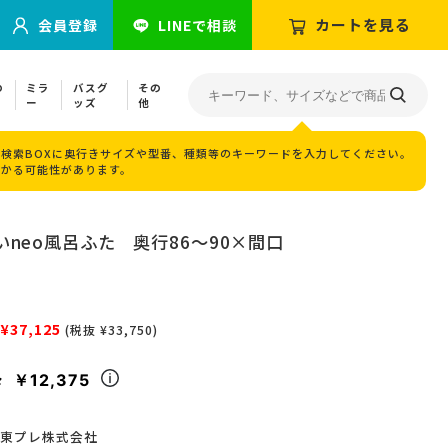
カートを見る
会員登録
LINEで相談
の
ミラ
バスグ
その
ー
ッズ
他
検索BOXに奥行きサイズや型番、種類等のキーワードを入力してください。
つかる可能性があります。
neo風呂ふた 奥行86～90×間口
¥37,125
(税抜 ¥33,750)
￥12,375
々
東プレ株式会社