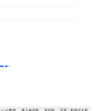
ト
いいね数順
購入確認順
返信順
写真・動画付き順