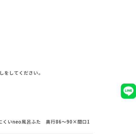
しをしてください。
くいneo風呂ふた 奥行86～90×間口1