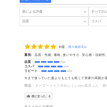
K様
購入確認済み
重視:
品質・性能, 価格, 使いやすさ, 安心感・信頼性
品質
コスパ
リピート
今まで使っていた蓋よりもとても軽くて実家の両親が
商品：
オーダーメイド冷めにくいneo風呂ふた 奥行7
役に立った
0
サイトからの返信