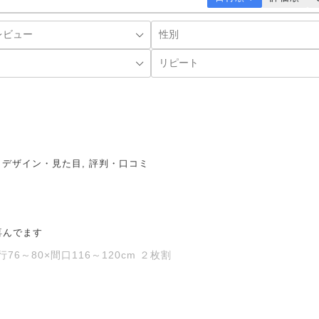
, デザイン・見た目, 評判・口コミ
喜んでます
6～80×間口116～120cm ２枚割