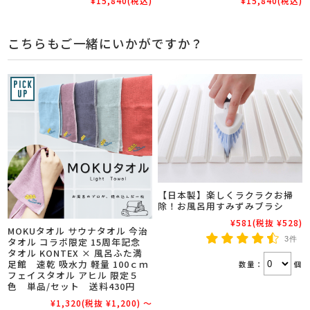
¥15,840
(税込)
¥15,840
(税込)
こちらもご一緒にいかがですか？
【日本製】楽しくラクラクお掃
除！お風呂用すみずみブラシ
¥581
(税抜 ¥528)
MOKUタオル サウナタオル 今治
3件
タオル コラボ限定 15周年記念
タオル KONTEX × 風呂ふた満
足館 速乾 吸水力 軽量 100ｃｍ
数量：
個
フェイスタオル アヒル 限定５
色 単品/セット 送料430円
¥1,320
(税抜 ¥1,200)
～