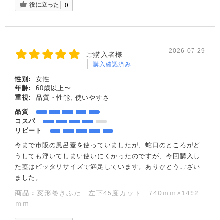
役に立った
0
2026-07-29
ご購入者様
購入確認済み
性別:
女性
年齢:
60歳以上〜
重視:
品質・性能, 使いやすさ
品質
コスパ
リピート
今まで市販の風呂蓋を使っていましたが、蛇口のところがど
うしても浮いてしまい使いにくかったのですが、今回購入し
た蓋はピッタリサイズで満足しています。ありがとうござい
ました。
商品：
変形巻きふた 左下45度カット 740ｍｍ×1492
ｍｍ