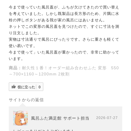
今まで使っていた風呂蓋が、ふちが欠けてきたので買い替え
を考えていました。しかし既製品は長方形のため、片隅に水
栓の押しボタンがある我が家の風呂にはあいません。
ネットでこの変形の風呂蓋を見つけたので、すぐに寸法を測
り注文しました。
実物は寸法通りで風呂にぴったりです。さらに重さも軽くて
使い易いです。
今まで使って」いた風呂蓋が重かったので、非常に助かって
います。
商品：
耐久性１番！オーダー組み合わせふた 変形 550
～700×1160～1200mm 2枚割
役に立った
0
サイトからの返信
風呂ふた満足館 サポート担当
2026-07-27