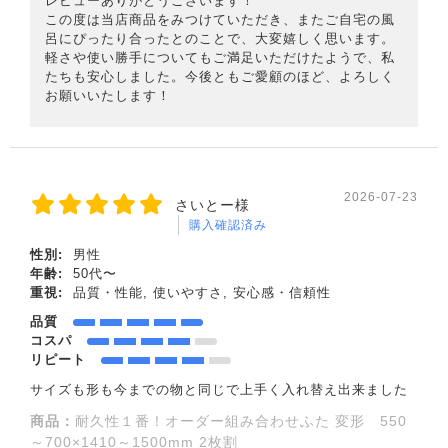
レビューありがとうございます！
この度は当店商品をみつけていただき、またご自宅の風
呂にぴったり合ったとのことで、大変嬉しく思います。
軽さや使い勝手についてもご満足いただけたようで、私
たちも安心しました。今後ともご愛顧のほど、よろしく
お願いいたします！
2026-07-23
さいとー様
購入確認済み
性別:
男性
年齢:
50代〜
重視:
品質・性能, 使いやすさ, 安心感・信頼性
品質
コスパ
リピート
サイズも形も今までの物と同じで上手く入れ替え出来ました
商品：
耐久性１番！オーダー組み合わせふた 変形 550
～700×1410～1500mm 2枚割