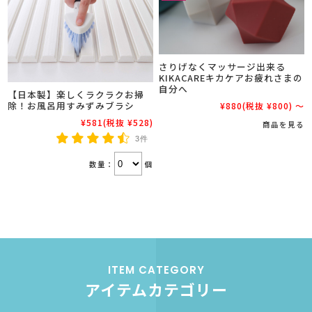
さりげなくマッサージ出来る
KIKACAREキカケアお疲れさまの
自分へ
【日本製】楽しくラクラクお掃
除！お風呂用すみずみブラシ
¥880
(税抜 ¥800)
～
¥581
(税抜 ¥528)
商品を見る
3件
数量：
個
ITEM CATEGORY
アイテムカテゴリー