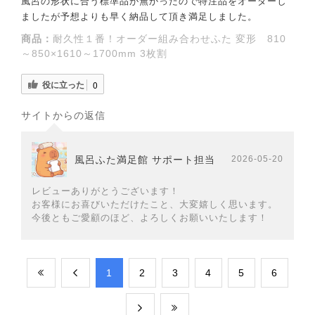
風呂の形状に合う標準品が無かったので特注品をオーダーし
ましたが予想よりも早く納品して頂き満足しました。
商品：
耐久性１番！オーダー組み合わせふた 変形 810
～850×1610～1700mm 3枚割
役に立った
0
サイトからの返信
風呂ふた満足館 サポート担当
2026-05-20
レビューありがとうございます！
お客様にお喜びいただけたこと、大変嬉しく思います。
今後ともご愛顧のほど、よろしくお願いいたします！
​1
​2
​3
​4
​5
​6