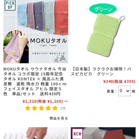
MOKUタオル サウナタオル 今治
【日本製】ラクラクお掃除！バ
タオル コラボ限定 15周年記念
スピカピカ グリーン
タオル KONTEX × 風呂ふた満
¥340
(税抜 ¥309)
足館 速乾 吸水力 軽量 100ｃｍ
フェイスタオル アヒル 限定５
数量：
個
色 単品/セット 送料430円
¥1,320
(税抜 ¥1,200)
～
2件
商品を見る