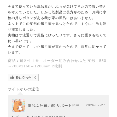
今まで使っていた風呂蓋が、ふちが欠けてきたので買い替え
を考えていました。しかし既製品は長方形のため、片隅に水
栓の押しボタンがある我が家の風呂にはあいません。
ネットでこの変形の風呂蓋を見つけたので、すぐに寸法を測
り注文しました。
実物は寸法通りで風呂にぴったりです。さらに重さも軽くて
使い易いです。
今まで使って」いた風呂蓋が重かったので、非常に助かって
います。
商品：
耐久性１番！オーダー組み合わせふた 変形 550
～700×1160～1200mm 2枚割
役に立った
0
サイトからの返信
風呂ふた満足館 サポート担当
2026-07-27