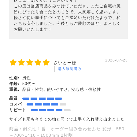
レビューありがとうございます！
この度は当店商品をみつけていただき、またご自宅の風
呂にぴったり合ったとのことで、大変嬉しく思います。
軽さや使い勝手についてもご満足いただけたようで、私
たちも安心しました。今後ともご愛顧のほど、よろしく
お願いいたします！
2026-07-23
さいとー様
購入確認済み
性別:
男性
年齢:
50代〜
重視:
品質・性能, 使いやすさ, 安心感・信頼性
品質
コスパ
リピート
サイズも形も今までの物と同じで上手く入れ替え出来ました
商品：
耐久性１番！オーダー組み合わせふた 変形 550
～700×1410～1500mm 2枚割