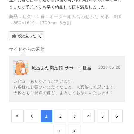
風呂の形状に合う標準品が無かったので特注品をオーダーし
ましたが予想よりも早く納品して頂き満足しました。
商品：
耐久性１番！オーダー組み合わせふた 変形 810
～850×1610～1700mm 3枚割
役に立った
0
サイトからの返信
風呂ふた満足館 サポート担当
2026-05-20
レビューありがとうございます！
お客様にお喜びいただけたこと、大変嬉しく思います。
今後ともご愛顧のほど、よろしくお願いいたします！
​1
​2
​3
​4
​5
​6