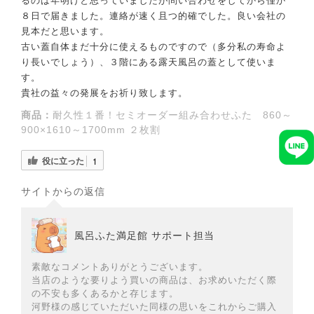
るのは年明けと思っていましたが問い合わせをしてから僅か
８日で届きました。連絡が速く且つ的確でした。良い会社の
見本だと思います。
古い蓋自体まだ十分に使えるものですので（多分私の寿命よ
り長いでしょう）、３階にある露天風呂の蓋として使いま
す。
貴社の益々の発展をお祈り致します。
商品：
耐久性１番！セミオーダー組み合わせふた 860～
900×1610～1700mm ２枚割
役に立った
1
サイトからの返信
風呂ふた満足館 サポート担当
素敵なコメントありがとうございます。
当店のような要りよう買いの商品は、お求めいただく際
の不安も多くあるかと存じます。
河野様の感じていただいた同様の思いをこれからご購入