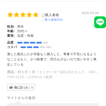
2026-03-06
ご購入者様
購入確認済み
性別:
男性
年齢:
20代〜
重視:
品質・性能
品質
コスパ
適した風呂ふたが市販なく購入した、華奢で不安になるよう
なこともなく、かつ軽量で、凹凸も少ないので洗いやすく満
足している
商品：
耐久性１番！セミオーダー組み合わせふた 550～
700×1110～1150mm 2枚割
役に立った
1
サイトからの返信