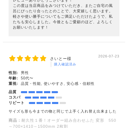
レビューありがとうございます！
この度は当店商品をみつけていただき、またご自宅の風
呂にぴったり合ったとのことで、大変嬉しく思います。
軽さや使い勝手についてもご満足いただけたようで、私
たちも安心しました。今後ともご愛顧のほど、よろしく
お願いいたします！
2026-07-23
さいとー様
購入確認済み
性別:
男性
年齢:
50代〜
重視:
品質・性能, 使いやすさ, 安心感・信頼性
品質
コスパ
リピート
サイズも形も今までの物と同じで上手く入れ替え出来ました
商品：
耐久性１番！オーダー組み合わせふた 変形 550
～700×1410～1500mm 2枚割