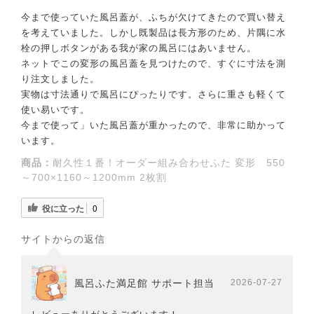
今まで使っていた風呂蓋が、ふちが欠けてきたので買い替え
を考えていました。しかし既製品は長方形のため、片隅に水
栓の押しボタンがある我が家の風呂にはあいません。
ネットでこの変形の風呂蓋を見つけたので、すぐに寸法を測
り注文しました。
実物は寸法通りで風呂にぴったりです。さらに重さも軽くて
使い易いです。
今まで使って」いた風呂蓋が重かったので、非常に助かって
います。
商品：
耐久性１番！オーダー組み合わせふた 変形 550
～700×1160～1200mm 2枚割
役に立った
0
サイトからの返信
風呂ふた満足館 サポート担当
2026-07-27