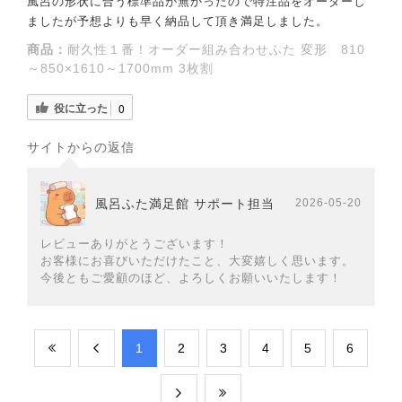
風呂の形状に合う標準品が無かったので特注品をオーダーし
ましたが予想よりも早く納品して頂き満足しました。
商品：
耐久性１番！オーダー組み合わせふた 変形 810
～850×1610～1700mm 3枚割
役に立った
0
サイトからの返信
風呂ふた満足館 サポート担当
2026-05-20
レビューありがとうございます！
お客様にお喜びいただけたこと、大変嬉しく思います。
今後ともご愛顧のほど、よろしくお願いいたします！
​1
​2
​3
​4
​5
​6