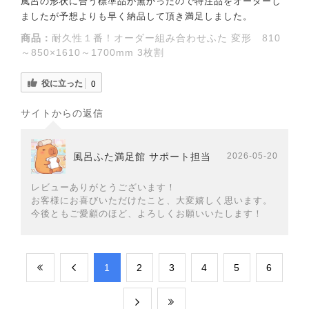
風呂の形状に合う標準品が無かったので特注品をオーダーし
ましたが予想よりも早く納品して頂き満足しました。
商品：
耐久性１番！オーダー組み合わせふた 変形 810
～850×1610～1700mm 3枚割
役に立った
0
サイトからの返信
風呂ふた満足館 サポート担当
2026-05-20
レビューありがとうございます！
お客様にお喜びいただけたこと、大変嬉しく思います。
今後ともご愛顧のほど、よろしくお願いいたします！
​1
​2
​3
​4
​5
​6