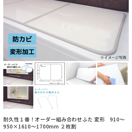
耐久性１番！オーダー組み合わせふた 変形 910～
950×1610～1700mm ２枚割