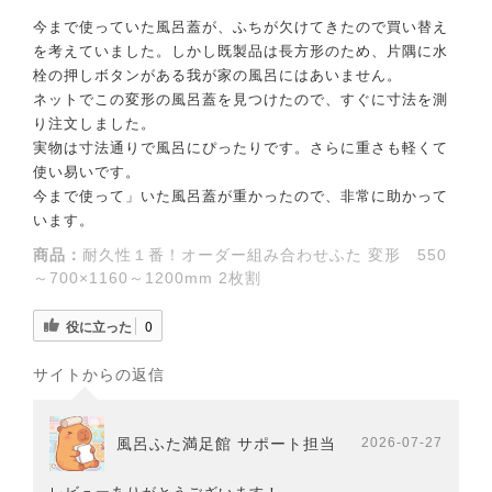
今まで使っていた風呂蓋が、ふちが欠けてきたので買い替え
を考えていました。しかし既製品は長方形のため、片隅に水
栓の押しボタンがある我が家の風呂にはあいません。
ネットでこの変形の風呂蓋を見つけたので、すぐに寸法を測
り注文しました。
実物は寸法通りで風呂にぴったりです。さらに重さも軽くて
使い易いです。
今まで使って」いた風呂蓋が重かったので、非常に助かって
います。
商品：
耐久性１番！オーダー組み合わせふた 変形 550
～700×1160～1200mm 2枚割
役に立った
0
サイトからの返信
風呂ふた満足館 サポート担当
2026-07-27