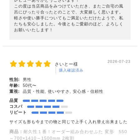
レビューありがとうございます！
この度は当店商品をみつけていただき、またご自宅の風
呂にぴったり合ったとのことで、大変嬉しく思います。
軽さや使い勝手についてもご満足いただけたようで、私
たちも安心しました。今後ともご愛顧のほど、よろしく
お願いいたします！
2026-07-23
さいとー様
購入確認済み
性別:
男性
年齢:
50代〜
重視:
品質・性能, 使いやすさ, 安心感・信頼性
品質
コスパ
リピート
サイズも形も今までの物と同じで上手く入れ替え出来ました
商品：
耐久性１番！オーダー組み合わせふた 変形 550
～700×1410～1500mm 2枚割