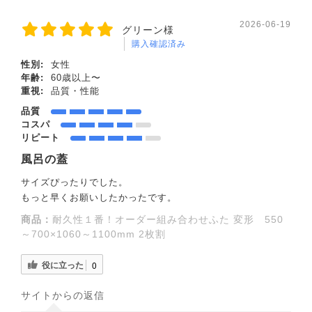
2026-06-19
グリーン様
購入確認済み
性別:
女性
年齢:
60歳以上〜
重視:
品質・性能
品質
コスパ
リピート
風呂の蓋
サイズぴったりでした。
もっと早くお願いしたかったです。
商品：
耐久性１番！オーダー組み合わせふた 変形 550
～700×1060～1100mm 2枚割
役に立った
0
サイトからの返信