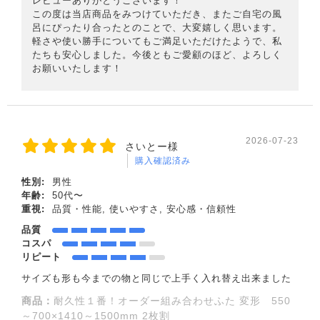
レビューありがとうございます！
この度は当店商品をみつけていただき、またご自宅の風
呂にぴったり合ったとのことで、大変嬉しく思います。
軽さや使い勝手についてもご満足いただけたようで、私
たちも安心しました。今後ともご愛顧のほど、よろしく
お願いいたします！
2026-07-23
さいとー様
購入確認済み
性別:
男性
年齢:
50代〜
重視:
品質・性能, 使いやすさ, 安心感・信頼性
品質
コスパ
リピート
サイズも形も今までの物と同じで上手く入れ替え出来ました
商品：
耐久性１番！オーダー組み合わせふた 変形 550
～700×1410～1500mm 2枚割