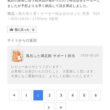
風呂の形状に合う標準品が無かったので特注品をオーダーし
ましたが予想よりも早く納品して頂き満足しました。
商品：
耐久性１番！オーダー組み合わせふた 変形 810
～850×1610～1700mm 3枚割
役に立った
0
サイトからの返信
風呂ふた満足館 サポート担当
2026-05-20
レビューありがとうございます！
お客様にお喜びいただけたこと、大変嬉しく思います。
今後ともご愛顧のほど、よろしくお願いいたします！
​1
​2
​3
​4
​5
​6