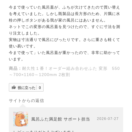
今まで使っていた風呂蓋が、ふちが欠けてきたので買い替え
を考えていました。しかし既製品は長方形のため、片隅に水
栓の押しボタンがある我が家の風呂にはあいません。
ネットでこの変形の風呂蓋を見つけたので、すぐに寸法を測
り注文しました。
実物は寸法通りで風呂にぴったりです。さらに重さも軽くて
使い易いです。
今まで使って」いた風呂蓋が重かったので、非常に助かって
います。
商品：
耐久性１番！オーダー組み合わせふた 変形 550
～700×1160～1200mm 2枚割
役に立った
0
サイトからの返信
風呂ふた満足館 サポート担当
2026-07-27