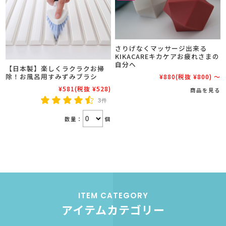
さりげなくマッサージ出来る
KIKACAREキカケアお疲れさまの
自分へ
【日本製】楽しくラクラクお掃
除！お風呂用すみずみブラシ
¥880
(税抜 ¥800)
～
¥581
(税抜 ¥528)
商品を見る
3件
数量：
個
ITEM CATEGORY
アイテムカテゴリー