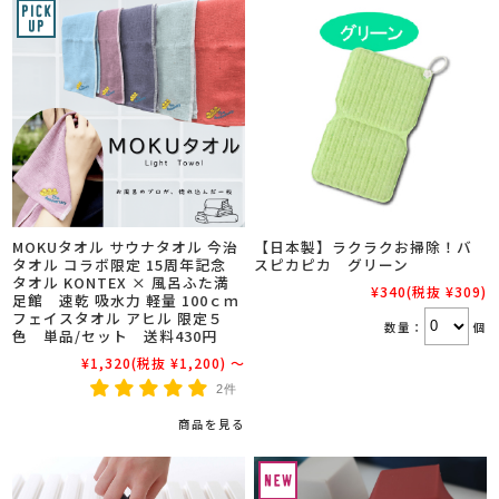
MOKUタオル サウナタオル 今治
【日本製】ラクラクお掃除！バ
タオル コラボ限定 15周年記念
スピカピカ グリーン
タオル KONTEX × 風呂ふた満
¥340
(税抜 ¥309)
足館 速乾 吸水力 軽量 100ｃｍ
フェイスタオル アヒル 限定５
数量：
個
色 単品/セット 送料430円
¥1,320
(税抜 ¥1,200)
～
2件
商品を見る