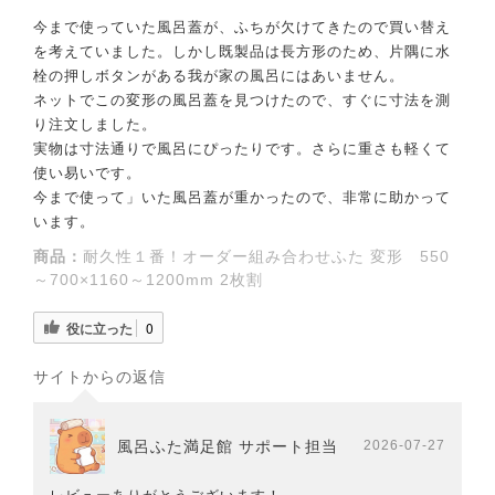
今まで使っていた風呂蓋が、ふちが欠けてきたので買い替え
を考えていました。しかし既製品は長方形のため、片隅に水
栓の押しボタンがある我が家の風呂にはあいません。
ネットでこの変形の風呂蓋を見つけたので、すぐに寸法を測
り注文しました。
実物は寸法通りで風呂にぴったりです。さらに重さも軽くて
使い易いです。
今まで使って」いた風呂蓋が重かったので、非常に助かって
います。
商品：
耐久性１番！オーダー組み合わせふた 変形 550
～700×1160～1200mm 2枚割
役に立った
0
サイトからの返信
風呂ふた満足館 サポート担当
2026-07-27