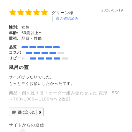
2026-06-19
グリーン様
購入確認済み
性別:
女性
年齢:
60歳以上〜
重視:
品質・性能
品質
コスパ
リピート
風呂の蓋
サイズぴったりでした。
もっと早くお願いしたかったです。
商品：
耐久性１番！オーダー組み合わせふた 変形 550
～700×1060～1100mm 2枚割
役に立った
0
サイトからの返信