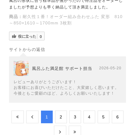
風呂の形状に合う標準品が無かったので特注品をオーダーし
ましたが予想よりも早く納品して頂き満足しました。
商品：
耐久性１番！オーダー組み合わせふた 変形 810
～850×1610～1700mm 3枚割
役に立った
0
サイトからの返信
風呂ふた満足館 サポート担当
2026-05-20
レビューありがとうございます！
お客様にお喜びいただけたこと、大変嬉しく思います。
今後ともご愛顧のほど、よろしくお願いいたします！
​1
​2
​3
​4
​5
​6