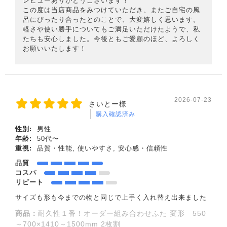
レビューありがとうございます！
この度は当店商品をみつけていただき、またご自宅の風
呂にぴったり合ったとのことで、大変嬉しく思います。
軽さや使い勝手についてもご満足いただけたようで、私
たちも安心しました。今後ともご愛顧のほど、よろしく
お願いいたします！
2026-07-23
さいとー様
購入確認済み
性別:
男性
年齢:
50代〜
重視:
品質・性能, 使いやすさ, 安心感・信頼性
品質
コスパ
リピート
サイズも形も今までの物と同じで上手く入れ替え出来ました
商品：
耐久性１番！オーダー組み合わせふた 変形 550
～700×1410～1500mm 2枚割