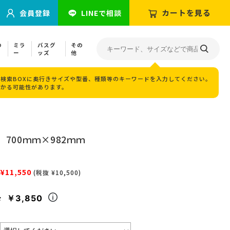
カートを見る
会員登録
LINEで相談
の
ミラ
バスグ
その
ー
ッズ
他
検索BOXに奥行きサイズや型番、種類等のキーワードを入力してください。
つかる可能性があります。
700ｍｍ×982ｍｍ
¥11,550
(税抜 ¥10,500)
￥3,850
々