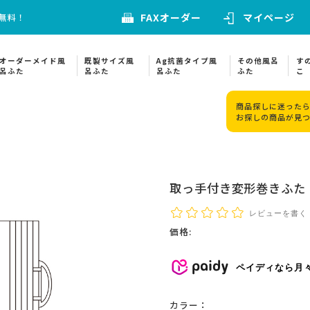
FAXオーダー
マイページ
料無料！
オーダーメイド風
既製サイズ風
Ag抗菌タイプ風
その他風呂
す
呂ふた
呂ふた
呂ふた
ふた
こ
商品探しに迷ったら
お探しの商品が見
取っ手付き変形巻きふた 
レビューを書く
価格:
ペイディなら月
カラー：