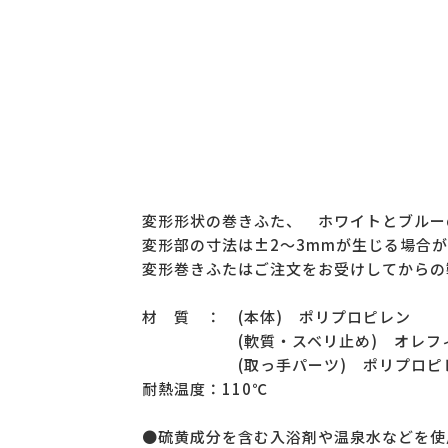
変形形状の巻きふた、 ホワイトとブルー
変形部の寸法は±2～3mmが生じる場合
変形巻きふたはご注文をお受けしてからの
材 質 ： (本体) ポリプロピレン
(軟質・スベリ止め) オレフィ
(取っ手パーツ) ポリプロピ
耐熱温度：110℃
●硫黄成分を含む入浴剤や温泉水などを使